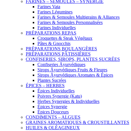
FARINES – SEMOULES – SYNERGIE
Farines Vata
Farines Légumines
Farines & Semoules Multigrains & Alliances
Farines & Semoules Personnalisées
Farines Individuelles
PRÉPARATIONS REPAS
Croquettes & Steak Végétaux
Pâtes & Gnocchis
PRÉPARATIONS BOULANGÈRES
PRÉPARATIONS PÂTISSIÈRES
CONFISERIES, SIROPS, PLANTES SUCRÉES
Confiseries Āyurvédiques
Sirops Āyurvédiques Fruits & Fleures
Sirops Āyurvédiques Aromates & Épices
Plantes Sucrées
ÉPICES – HERBES
Épices Individuelles
Poivres Synergie (Katu)
Herbes Synergies & Individuelles
Épices Synergie
Épices Douceurs
CONDIMENTS – ALGUES
GRAINES AROMATIQUES & CROUSTILLANTES
HUILES & OLÉAGINEUX