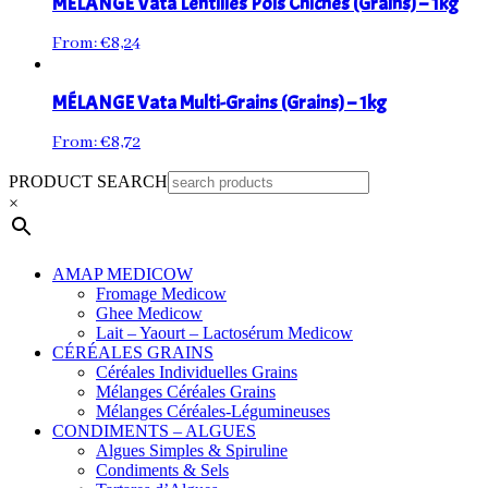
MÉLANGE Vata Lentilles Pois Chiches (Grains) – 1kg
From:
€
8,24
MÉLANGE Vata Multi-Grains (Grains) – 1kg
From:
€
8,72
PRODUCT SEARCH
×
AMAP MEDICOW
Fromage Medicow
Ghee Medicow
Lait – Yaourt – Lactosérum Medicow
CÉRÉALES GRAINS
Céréales Individuelles Grains
Mélanges Céréales Grains
Mélanges Céréales-Légumineuses
CONDIMENTS – ALGUES
Algues Simples & Spiruline
Condiments & Sels