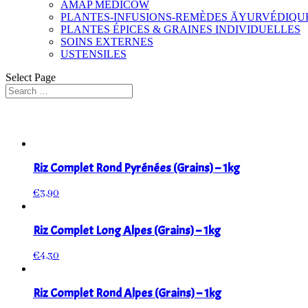
AMAP MEDICOW
PLANTES-INFUSIONS-REMÈDES ĀYURVÉDIQU
PLANTES ÉPICES & GRAINES INDIVIDUELLES
SOINS EXTERNES
USTENSILES
Select Page
Riz Complet Rond Pyrénées (Grains) – 1kg
€
3,90
Riz Complet Long Alpes (Grains) – 1kg
€
4,30
Riz Complet Rond Alpes (Grains) – 1kg