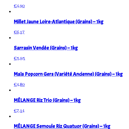
€
4,90
Millet Jaune Loire-Atlantique (Grains) – 1kg
€
6,17
Sarrasin Vendée (Grains) – 1kg
€
5,95
Maïs Popcorn Gers (Variété Ancienne) (Grains) – 1kg
€
4,80
MÉLANGE Riz Trio (Grains) – 1kg
€
7,14
MÉLANGE Semoule Riz Quatuor (Grains) – 1kg