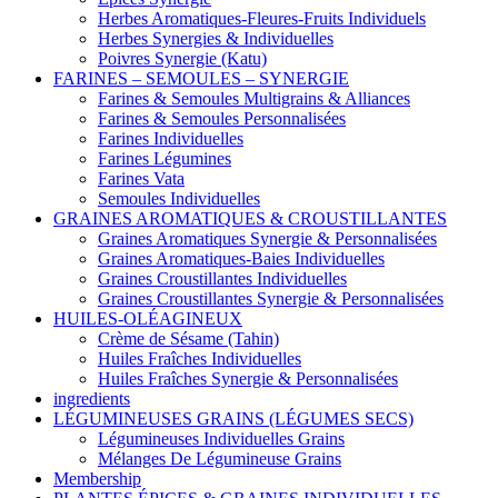
Herbes Aromatiques-Fleures-Fruits Individuels
Herbes Synergies & Individuelles
Poivres Synergie (Katu)
FARINES – SEMOULES – SYNERGIE
Farines & Semoules Multigrains & Alliances
Farines & Semoules Personnalisées
Farines Individuelles
Farines Légumines
Farines Vata
Semoules Individuelles
GRAINES AROMATIQUES & CROUSTILLANTES
Graines Aromatiques Synergie & Personnalisées
Graines Aromatiques-Baies Individuelles
Graines Croustillantes Individuelles
Graines Croustillantes Synergie & Personnalisées
HUILES-OLÉAGINEUX
Crème de Sésame (Tahin)
Huiles Fraîches Individuelles
Huiles Fraîches Synergie & Personnalisées
ingredients
LÉGUMINEUSES GRAINS (LÉGUMES SECS)
Légumineuses Individuelles Grains
Mélanges De Légumineuse Grains
Membership