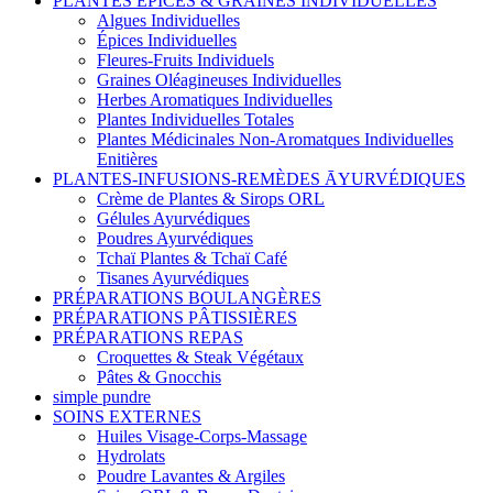
PLANTES ÉPICES & GRAINES INDIVIDUELLES
Algues Individuelles
Épices Individuelles
Fleures-Fruits Individuels
Graines Oléagineuses Individuelles
Herbes Aromatiques Individuelles
Plantes Individuelles Totales
Plantes Médicinales Non-Aromatques Individuelles
Enitières
PLANTES-INFUSIONS-REMÈDES ĀYURVÉDIQUES
Crème de Plantes & Sirops ORL
Gélules Ayurvédiques
Poudres Ayurvédiques
Tchaï Plantes & Tchaï Café
Tisanes Ayurvédiques
PRÉPARATIONS BOULANGÈRES
PRÉPARATIONS PÂTISSIÈRES
PRÉPARATIONS REPAS
Croquettes & Steak Végétaux
Pâtes & Gnocchis
simple pundre
SOINS EXTERNES
Huiles Visage-Corps-Massage
Hydrolats
Poudre Lavantes & Argiles