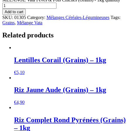
Add to cart
SKU:
01305
Category:
Mélanges Céréales-Légumineuses
Tags:
Grains
,
Mélange Vata
Related products
Lentilles Corail (Grains) – 1kg
€
5,10
Riz Jaune Aude (Grains) – 1kg
€
4,90
Riz Complet Rond Pyrénées (Grains)
– 1kg