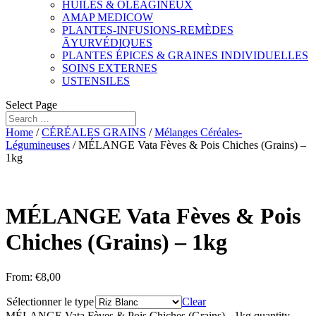
HUILES & OLÉAGINEUX
AMAP MEDICOW
PLANTES-INFUSIONS-REMÈDES
ĀYURVÉDIQUES
PLANTES ÉPICES & GRAINES INDIVIDUELLES
SOINS EXTERNES
USTENSILES
Select Page
Home
/
CÉRÉALES GRAINS
/
Mélanges Céréales-
Légumineuses
/ MÉLANGE Vata Fèves & Pois Chiches (Grains) –
1kg
MÉLANGE Vata Fèves & Pois
Chiches (Grains) – 1kg
From:
€
8,00
Sélectionner le type
Clear
MÉLANGE Vata Fèves & Pois Chiches (Grains) - 1kg quantity