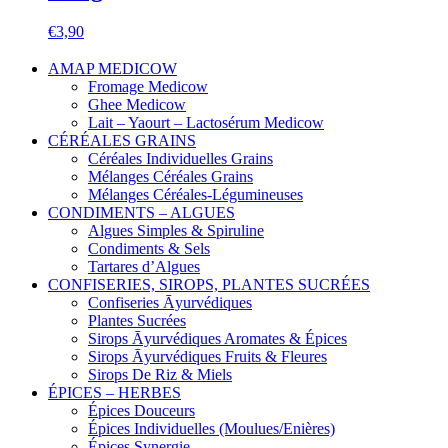
€
3,90
AMAP MEDICOW
Fromage Medicow
Ghee Medicow
Lait – Yaourt – Lactosérum Medicow
CÉRÉALES GRAINS
Céréales Individuelles Grains
Mélanges Céréales Grains
Mélanges Céréales-Légumineuses
CONDIMENTS – ALGUES
Algues Simples & Spiruline
Condiments & Sels
Tartares d’Algues
CONFISERIES, SIROPS, PLANTES SUCRÉES
Confiseries Āyurvédiques
Plantes Sucrées
Sirops Āyurvédiques Aromates & Épices
Sirops Āyurvédiques Fruits & Fleures
Sirops De Riz & Miels
ÉPICES – HERBES
Épices Douceurs
Épices Individuelles (Moulues/Enières)
Épices Synergie