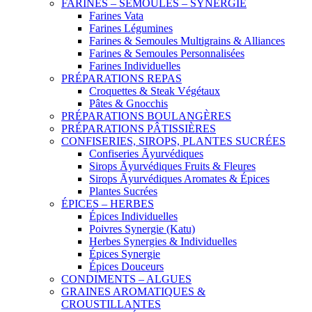
FARINES – SEMOULES – SYNERGIE
Farines Vata
Farines Légumines
Farines & Semoules Multigrains & Alliances
Farines & Semoules Personnalisées
Farines Individuelles
PRÉPARATIONS REPAS
Croquettes & Steak Végétaux
Pâtes & Gnocchis
PRÉPARATIONS BOULANGÈRES
PRÉPARATIONS PÂTISSIÈRES
CONFISERIES, SIROPS, PLANTES SUCRÉES
Confiseries Āyurvédiques
Sirops Āyurvédiques Fruits & Fleures
Sirops Āyurvédiques Aromates & Épices
Plantes Sucrées
ÉPICES – HERBES
Épices Individuelles
Poivres Synergie (Katu)
Herbes Synergies & Individuelles
Épices Synergie
Épices Douceurs
CONDIMENTS – ALGUES
GRAINES AROMATIQUES &
CROUSTILLANTES