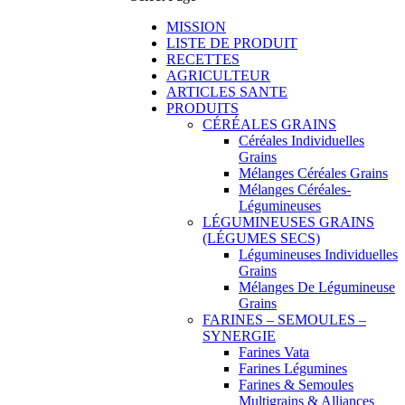
MISSION
LISTE DE PRODUIT
RECETTES
AGRICULTEUR
ARTICLES SANTE
PRODUITS
CÉRÉALES GRAINS
Céréales Individuelles
Grains
Mélanges Céréales Grains
Mélanges Céréales-
Légumineuses
LÉGUMINEUSES GRAINS
(LÉGUMES SECS)
Légumineuses Individuelles
Grains
Mélanges De Légumineuse
Grains
FARINES – SEMOULES –
SYNERGIE
Farines Vata
Farines Légumines
Farines & Semoules
Multigrains & Alliances