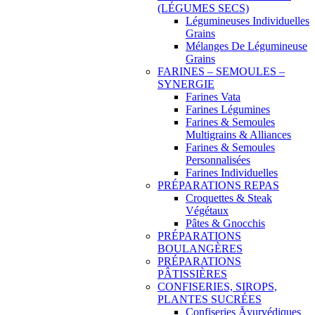
(LÉGUMES SECS)
Légumineuses Individuelles
Grains
Mélanges De Légumineuse
Grains
FARINES – SEMOULES –
SYNERGIE
Farines Vata
Farines Légumines
Farines & Semoules
Multigrains & Alliances
Farines & Semoules
Personnalisées
Farines Individuelles
PRÉPARATIONS REPAS
Croquettes & Steak
Végétaux
Pâtes & Gnocchis
PRÉPARATIONS
BOULANGÈRES
PRÉPARATIONS
PÂTISSIÈRES
CONFISERIES, SIROPS,
PLANTES SUCRÉES
Confiseries Āyurvédiques