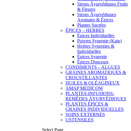
Sirops Āyurvédiques Fruits
& Fleures
Sirops Āyurvédiques
Aromates & Épices
Plantes Sucrées
ÉPICES – HERBES
Épices Individuelles
Poivres Synergie (Katu)
Herbes Synergies &
Individuelles
Épices Synergie
Épices Douceurs
CONDIMENTS – ALGUES
GRAINES AROMATIQUES &
CROUSTILLANTES
HUILES & OLÉAGINEUX
AMAP MEDICOW
PLANTES-INFUSIONS-
REMÈDES ĀYURVÉDIQUES
PLANTES ÉPICES &
GRAINES INDIVIDUELLES
SOINS EXTERNES
USTENSILES
Select Page