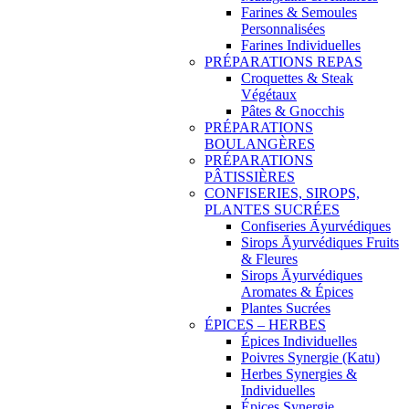
Farines & Semoules
Personnalisées
Farines Individuelles
PRÉPARATIONS REPAS
Croquettes & Steak
Végétaux
Pâtes & Gnocchis
PRÉPARATIONS
BOULANGÈRES
PRÉPARATIONS
PÂTISSIÈRES
CONFISERIES, SIROPS,
PLANTES SUCRÉES
Confiseries Āyurvédiques
Sirops Āyurvédiques Fruits
& Fleures
Sirops Āyurvédiques
Aromates & Épices
Plantes Sucrées
ÉPICES – HERBES
Épices Individuelles
Poivres Synergie (Katu)
Herbes Synergies &
Individuelles
Épices Synergie