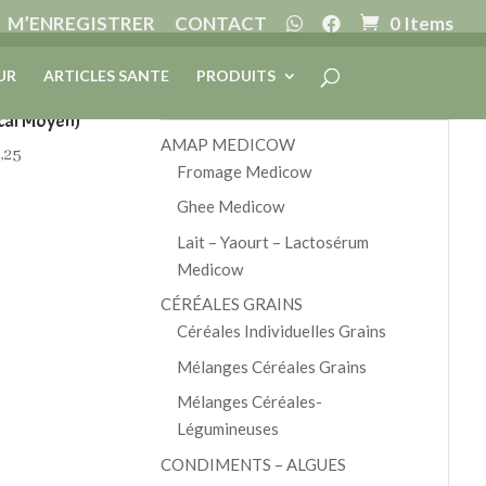
M’ENREGISTRER
CONTACT
0 Items
UR
ARTICLES SANTE
PRODUITS
EDICOW
ocal Moyen)
AMAP MEDICOW
,25
Fromage Medicow
Ghee Medicow
Lait – Yaourt – Lactosérum
Medicow
CÉRÉALES GRAINS
Céréales Individuelles Grains
Mélanges Céréales Grains
Mélanges Céréales-
Légumineuses
CONDIMENTS – ALGUES