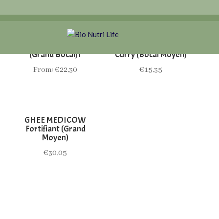
GHEE MEDICOW
GHEE MEDICOW
(Grand Bocal)1
Curry (Bocal Moyen)
From:
€
22,30
€
15,35
GHEE MEDICOW
Fortifiant (Grand
Moyen)
€
30,05