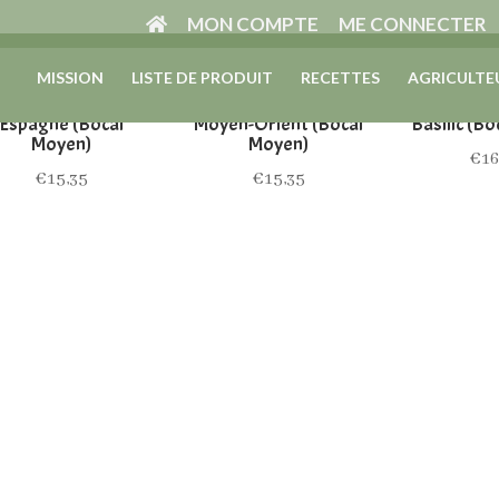
MON COMPTE
ME CONNECTER
MISSION
LISTE DE PRODUIT
RECETTES
AGRICULTE
GHEE MEDICOW
GHEE MEDICOW
GHEE M
Espagne (Bocal
Moyen-Orient (Bocal
Basilic (B
Moyen)
Moyen)
€
16
€
15,35
€
15,35