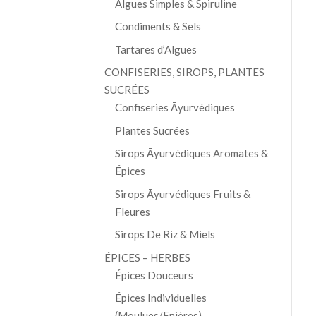
Algues Simples & Spiruline
Condiments & Sels
Tartares d’Algues
CONFISERIES, SIROPS, PLANTES
SUCRÉES
Confiseries Āyurvédiques
Plantes Sucrées
Sirops Āyurvédiques Aromates &
Épices
Sirops Āyurvédiques Fruits &
Fleures
Sirops De Riz & Miels
ÉPICES – HERBES
Épices Douceurs
Épices Individuelles
(Moulues/Enières)