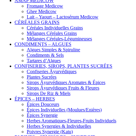
AMAP MEDICOW
Fromage Medicow
Ghee Medicow
Lait – Yaourt – Lactosérum Medicow
CÉRÉALES GRAINS
Céréales Individuelles Grains
Mélanges Céréales Grains
Mélanges Céréales-Légumineuses
CONDIMENTS – ALGUES
Algues Simples & Spiruline
Condiments & Sels
Tartares d’Algues
CONFISERIES, SIROPS, PLANTES SUCRÉES
Confiseries Āyurvédiques
Plantes Sucrées
Sirops Āyurvédiques Aromates & Épices
Sirops Āyurvédiques Fruits & Fleures
Sirops De Riz & Miels
ÉPICES – HERBES
Épices Douceurs
Épices Individuelles (Moulues/Enières)
Épices Synergie
Herbes Aromatiques-Fleures-Fruits Individuels
Herbes Synergies & Individuelles
Poivres Synergie (Katu)