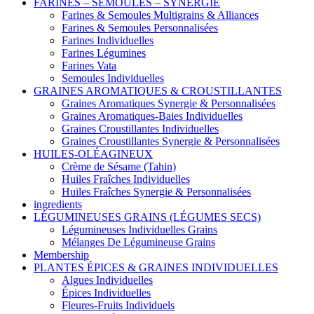
FARINES – SEMOULES – SYNERGIE
Farines & Semoules Multigrains & Alliances
Farines & Semoules Personnalisées
Farines Individuelles
Farines Légumines
Farines Vata
Semoules Individuelles
GRAINES AROMATIQUES & CROUSTILLANTES
Graines Aromatiques Synergie & Personnalisées
Graines Aromatiques-Baies Individuelles
Graines Croustillantes Individuelles
Graines Croustillantes Synergie & Personnalisées
HUILES-OLÉAGINEUX
Crème de Sésame (Tahin)
Huiles Fraîches Individuelles
Huiles Fraîches Synergie & Personnalisées
ingredients
LÉGUMINEUSES GRAINS (LÉGUMES SECS)
Légumineuses Individuelles Grains
Mélanges De Légumineuse Grains
Membership
PLANTES ÉPICES & GRAINES INDIVIDUELLES
Algues Individuelles
Épices Individuelles
Fleures-Fruits Individuels