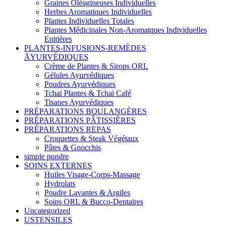
Graines Oléagineuses Individuelles
Herbes Aromatiques Individuelles
Plantes Individuelles Totales
Plantes Médicinales Non-Aromatques Individuelles
Enitières
PLANTES-INFUSIONS-REMÈDES
ĀYURVÉDIQUES
Crème de Plantes & Sirops ORL
Gélules Ayurvédiques
Poudres Ayurvédiques
Tchaï Plantes & Tchaï Café
Tisanes Ayurvédiques
PRÉPARATIONS BOULANGÈRES
PRÉPARATIONS PÂTISSIÈRES
PRÉPARATIONS REPAS
Croquettes & Steak Végétaux
Pâtes & Gnocchis
simple pundre
SOINS EXTERNES
Huiles Visage-Corps-Massage
Hydrolats
Poudre Lavantes & Argiles
Soins ORL & Bucco-Dentaires
Uncategorized
USTENSILES