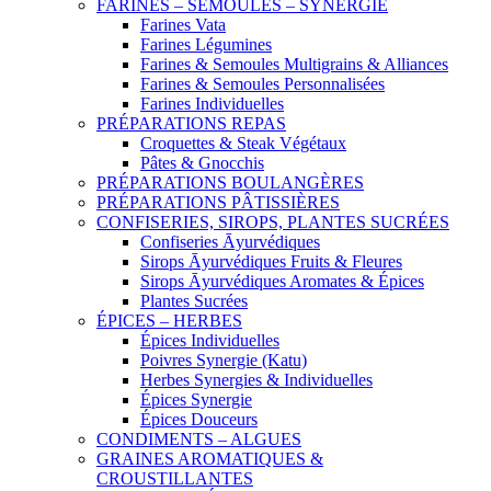
FARINES – SEMOULES – SYNERGIE
Farines Vata
Farines Légumines
Farines & Semoules Multigrains & Alliances
Farines & Semoules Personnalisées
Farines Individuelles
PRÉPARATIONS REPAS
Croquettes & Steak Végétaux
Pâtes & Gnocchis
PRÉPARATIONS BOULANGÈRES
PRÉPARATIONS PÂTISSIÈRES
CONFISERIES, SIROPS, PLANTES SUCRÉES
Confiseries Āyurvédiques
Sirops Āyurvédiques Fruits & Fleures
Sirops Āyurvédiques Aromates & Épices
Plantes Sucrées
ÉPICES – HERBES
Épices Individuelles
Poivres Synergie (Katu)
Herbes Synergies & Individuelles
Épices Synergie
Épices Douceurs
CONDIMENTS – ALGUES
GRAINES AROMATIQUES &
CROUSTILLANTES