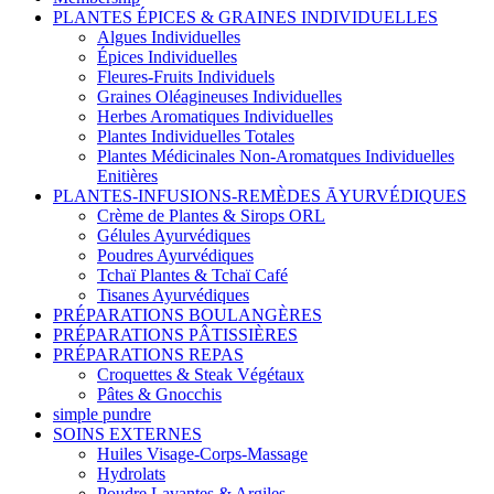
PLANTES ÉPICES & GRAINES INDIVIDUELLES
Algues Individuelles
Épices Individuelles
Fleures-Fruits Individuels
Graines Oléagineuses Individuelles
Herbes Aromatiques Individuelles
Plantes Individuelles Totales
Plantes Médicinales Non-Aromatques Individuelles
Enitières
PLANTES-INFUSIONS-REMÈDES ĀYURVÉDIQUES
Crème de Plantes & Sirops ORL
Gélules Ayurvédiques
Poudres Ayurvédiques
Tchaï Plantes & Tchaï Café
Tisanes Ayurvédiques
PRÉPARATIONS BOULANGÈRES
PRÉPARATIONS PÂTISSIÈRES
PRÉPARATIONS REPAS
Croquettes & Steak Végétaux
Pâtes & Gnocchis
simple pundre
SOINS EXTERNES
Huiles Visage-Corps-Massage
Hydrolats
Poudre Lavantes & Argiles