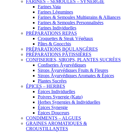
FARINES – SEMOULES – SYNERGIE
Farines Vata
Farines Légumines
Farines & Semoules Multigrains & Alliances
Farines & Semoules Personnalisées
Farines Individuelles
PRÉPARATIONS REPAS
Croquettes & Steak Végétaux
Pâtes & Gnocchis
PRÉPARATIONS BOULANGÈRES
PRÉPARATIONS PÂTISSIÈRES
CONFISERIES, SIROPS, PLANTES SUCRÉES
Confiseries Āyurvédiques
Sirops Āyurvédiques Fruits & Fleures
Sirops Āyurvédiques Aromates & Épices
Plantes Sucrées
ÉPICES – HERBES
Épices Individuelles
Poivres Synergie (Katu)
Herbes Synergies & Individuelles
Épices Synergie
Épices Douceurs
CONDIMENTS – ALGUES
GRAINES AROMATIQUES &
CROUSTILLANTES