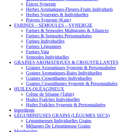
Épices Synergie
Herbes Aromatiques-Fleures-Fruits Individuels
Herbes Synergies & Individuelles
Poivres Synergie (Katu)
FARINES – SEMOULES – SYNERGIE
Farines & Semoules Multigrains & Alliances
Farines & Semoules Personnalisées
Farines Individuelles
Farines Légumines
Farines Vata
Semoules Individuelles
GRAINES AROMATIQUES & CROUSTILLANTES
Graines Aromatiques Synergie & Personnalisées
Graines Aromatiques-Baies Individuelles
Graines Croustillantes Individuelles
Graines Croustillantes Synergie & Personnalisées
HUILES-OLÉAGINEUX
Crème de Sésame (Tahin)
Huiles Fraîches Individuelles
Huiles Fraîches Synergie & Personnalisées
ingredients
LÉGUMINEUSES GRAINS (LÉGUMES SECS)
Légumineuses Individuelles Grains
Mélanges De Légumineuse Grains
Membership