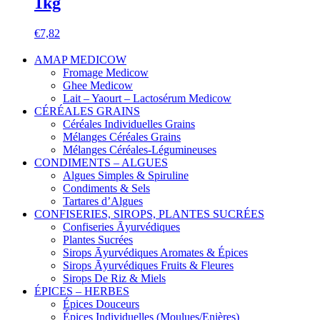
1kg
€
7,82
AMAP MEDICOW
Fromage Medicow
Ghee Medicow
Lait – Yaourt – Lactosérum Medicow
CÉRÉALES GRAINS
Céréales Individuelles Grains
Mélanges Céréales Grains
Mélanges Céréales-Légumineuses
CONDIMENTS – ALGUES
Algues Simples & Spiruline
Condiments & Sels
Tartares d’Algues
CONFISERIES, SIROPS, PLANTES SUCRÉES
Confiseries Āyurvédiques
Plantes Sucrées
Sirops Āyurvédiques Aromates & Épices
Sirops Āyurvédiques Fruits & Fleures
Sirops De Riz & Miels
ÉPICES – HERBES
Épices Douceurs
Épices Individuelles (Moulues/Enières)