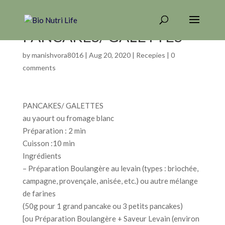
PANCAKES/ GALETTES
by
manishvora8016
|
Aug 20, 2020
|
Recepies
|
0
comments
PANCAKES/ GALETTES
au yaourt ou fromage blanc
Préparation : 2 min
Cuisson :10 min
Ingrédients
– Préparation Boulangère au levain (types : briochée,
campagne, provençale, anisée, etc.) ou autre mélange
de farines
(50g pour 1 grand pancake ou 3 petits pancakes)
[ou Préparation Boulangère + Saveur Levain (environ