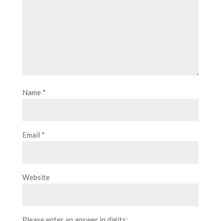
Name
*
Email
*
Website
Please enter an answer in digits: