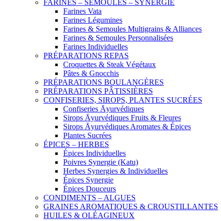
FARINES – SEMOULES – SYNERGIE
Farines Vata
Farines Légumines
Farines & Semoules Multigrains & Alliances
Farines & Semoules Personnalisées
Farines Individuelles
PRÉPARATIONS REPAS
Croquettes & Steak Végétaux
Pâtes & Gnocchis
PRÉPARATIONS BOULANGÈRES
PRÉPARATIONS PÂTISSIÈRES
CONFISERIES, SIROPS, PLANTES SUCRÉES
Confiseries Āyurvédiques
Sirops Āyurvédiques Fruits & Fleures
Sirops Āyurvédiques Aromates & Épices
Plantes Sucrées
ÉPICES – HERBES
Épices Individuelles
Poivres Synergie (Katu)
Herbes Synergies & Individuelles
Épices Synergie
Épices Douceurs
CONDIMENTS – ALGUES
GRAINES AROMATIQUES & CROUSTILLANTES
HUILES & OLÉAGINEUX