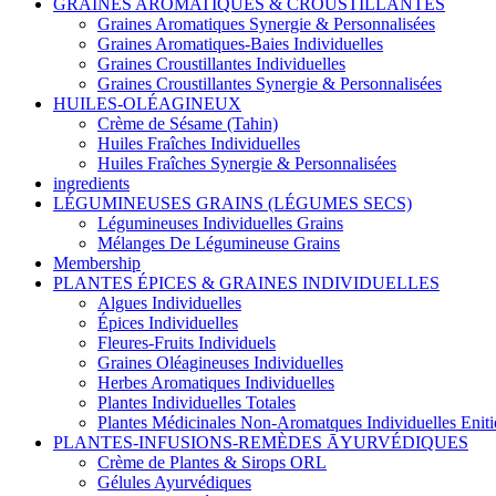
GRAINES AROMATIQUES & CROUSTILLANTES
Graines Aromatiques Synergie & Personnalisées
Graines Aromatiques-Baies Individuelles
Graines Croustillantes Individuelles
Graines Croustillantes Synergie & Personnalisées
HUILES-OLÉAGINEUX
Crème de Sésame (Tahin)
Huiles Fraîches Individuelles
Huiles Fraîches Synergie & Personnalisées
ingredients
LÉGUMINEUSES GRAINS (LÉGUMES SECS)
Légumineuses Individuelles Grains
Mélanges De Légumineuse Grains
Membership
PLANTES ÉPICES & GRAINES INDIVIDUELLES
Algues Individuelles
Épices Individuelles
Fleures-Fruits Individuels
Graines Oléagineuses Individuelles
Herbes Aromatiques Individuelles
Plantes Individuelles Totales
Plantes Médicinales Non-Aromatques Individuelles Eniti
PLANTES-INFUSIONS-REMÈDES ĀYURVÉDIQUES
Crème de Plantes & Sirops ORL
Gélules Ayurvédiques