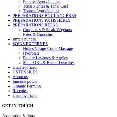
Poudres Ayurvédiques
Tchaï Plantes & Tchaï Café
Tisanes Ayurvédiques
PRÉPARATIONS BOULANGÈRES
PRÉPARATIONS PÂTISSIÈRES
PRÉPARATIONS REPAS
Croquettes & Steak Végétaux
Pâtes & Gnocchis
simple pundre
SOINS EXTERNES
Huiles Visage-Corps-Massage
Hydrolats
Poudre Lavantes & Argiles
Soins ORL & Bucco-Dentaires
Uncategorized
USTENSILES
About us
Immune power
Organic Farming
Recepies
Uncategorized
GET IN TOUCH
Association Sadhna