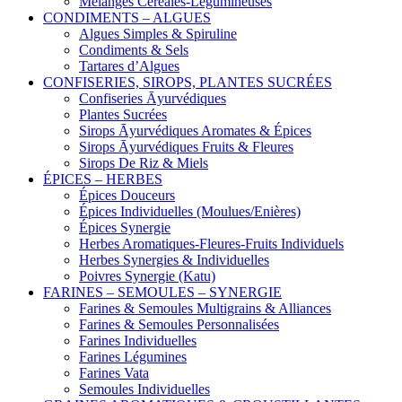
Mélanges Céréales-Légumineuses
CONDIMENTS – ALGUES
Algues Simples & Spiruline
Condiments & Sels
Tartares d’Algues
CONFISERIES, SIROPS, PLANTES SUCRÉES
Confiseries Āyurvédiques
Plantes Sucrées
Sirops Āyurvédiques Aromates & Épices
Sirops Āyurvédiques Fruits & Fleures
Sirops De Riz & Miels
ÉPICES – HERBES
Épices Douceurs
Épices Individuelles (Moulues/Enières)
Épices Synergie
Herbes Aromatiques-Fleures-Fruits Individuels
Herbes Synergies & Individuelles
Poivres Synergie (Katu)
FARINES – SEMOULES – SYNERGIE
Farines & Semoules Multigrains & Alliances
Farines & Semoules Personnalisées
Farines Individuelles
Farines Légumines
Farines Vata
Semoules Individuelles