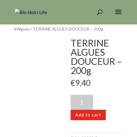
Home
/
CONDIMENTS - ALGUES
/
Tartares
d’Algues
/ TERRINE ALGUES DOUCEUR – 200g
TERRINE
ALGUES
DOUCEUR –
200g
€
9,40
TERRINE
ALGUES
DOUCEUR
Add to cart
-
200g
quantity