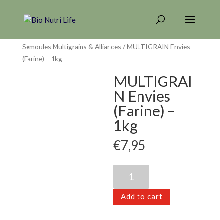
Home
/
FARINES - SEMOULES - SYNERGIE
/
Farines &
Semoules Multigrains & Alliances
/ MULTIGRAIN Envies
(Farine) – 1kg
MULTIGRAI
N Envies
(Farine) –
1kg
€
7,95
MULTIGRAIN
Envies
(Farine)
Add to cart
-
1kg