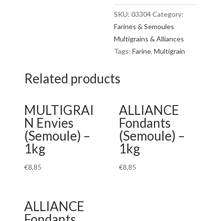
quantity
SKU:
03304
Category:
Farines & Semoules
Multigrains & Alliances
Tags:
Farine
,
Multigrain
Related products
MULTIGRAI
ALLIANCE
N Envies
Fondants
(Semoule) –
(Semoule) –
1kg
1kg
€
8,85
€
8,85
ALLIANCE
Fondants