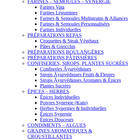
FARINES – SEMOULES – SYNERGIE
Farines Vata
Farines Légumines
Farines & Semoules Multigrains & Alliances
Farines & Semoules Personnalisées
Farines Individuelles
PRÉPARATIONS REPAS
Croquettes & Steak Végétaux
Pâtes & Gnocchis
PRÉPARATIONS BOULANGÈRES
PRÉPARATIONS PÂTISSIÈRES
CONFISERIES, SIROPS, PLANTES SUCRÉES
Confiseries Āyurvédiques
Sirops Āyurvédiques Fruits & Fleures
Sirops Āyurvédiques Aromates & Épices
Plantes Sucrées
ÉPICES – HERBES
Épices Individuelles
Poivres Synergie (Katu)
Herbes Synergies & Individuelles
Épices Synergie
Épices Douceurs
CONDIMENTS – ALGUES
GRAINES AROMATIQUES &
CROUSTILLANTES