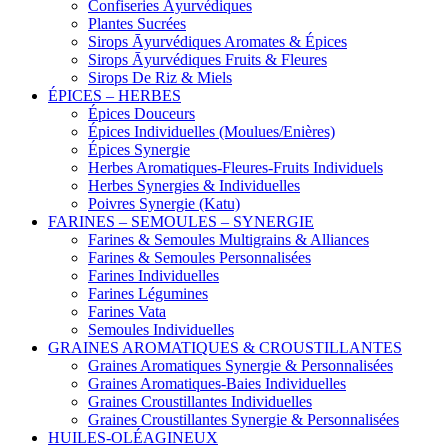
Confiseries Āyurvédiques
Plantes Sucrées
Sirops Āyurvédiques Aromates & Épices
Sirops Āyurvédiques Fruits & Fleures
Sirops De Riz & Miels
ÉPICES – HERBES
Épices Douceurs
Épices Individuelles (Moulues/Enières)
Épices Synergie
Herbes Aromatiques-Fleures-Fruits Individuels
Herbes Synergies & Individuelles
Poivres Synergie (Katu)
FARINES – SEMOULES – SYNERGIE
Farines & Semoules Multigrains & Alliances
Farines & Semoules Personnalisées
Farines Individuelles
Farines Légumines
Farines Vata
Semoules Individuelles
GRAINES AROMATIQUES & CROUSTILLANTES
Graines Aromatiques Synergie & Personnalisées
Graines Aromatiques-Baies Individuelles
Graines Croustillantes Individuelles
Graines Croustillantes Synergie & Personnalisées
HUILES-OLÉAGINEUX