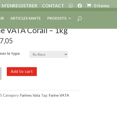
M’ENREGISTRER
CONTACT
0 Items
 – 1kg
UR
ARTICLES SANTE
PRODUITS
ne VATA Corail – 1kg
7,05
ner le type
Add to cart
05
Category:
Farines Vata
Tag:
Farine VATA