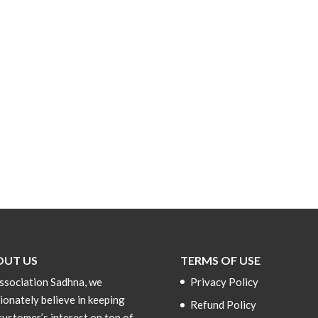
OUT US
TERMS OF USE
ssociation Sadhna, we
Privacy Policy
ionately believe in keeping
Refund Policy
customer’s interest on top of