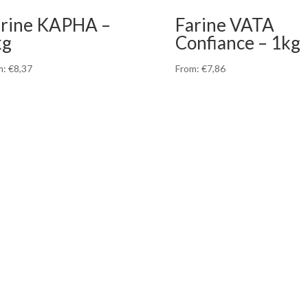
arine KAPHA –
Farine VATA
kg
Confiance – 1kg
m:
€
8,37
From:
€
7,86