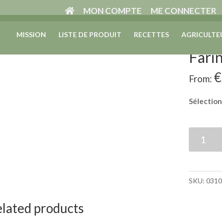
MON COMPTE
ME CONNECTER
e
/
FARINES - SEMOULES - SYNERGIE
MISSION
LISTE DE PRODUIT
/
Farines Vata
RECETTES
/ Farine VATA Corail
AGRICULTE
Fari
€
From:
Sélection
Farine
VATA
Corail
-
SKU:
031
1kg
quantity
lated products