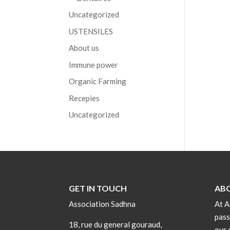
Uncategorized
USTENSILES
About us
Immune power
Organic Farming
Recepies
Uncategorized
GET IN TOUCH
AB
Association Sadhna
At A
pass
18, rue du general gouraud,
our 