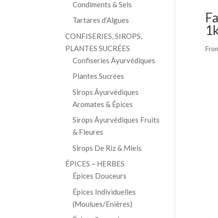
Condiments & Sels
F
Tartares d’Algues
1
CONFISERIES, SIROPS,
PLANTES SUCRÉES
Fro
Confiseries Āyurvédiques
Plantes Sucrées
Sirops Āyurvédiques
Aromates & Épices
Sirops Āyurvédiques Fruits
& Fleures
Sirops De Riz & Miels
ÉPICES – HERBES
Épices Douceurs
Épices Individuelles
(Moulues/Enières)