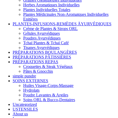
Graines Oléagineuses Individuelles
Herbes Aromatiques Individuelles
Plantes Individuelles Totales
Plantes Médicinales Non-Aromatques Individuelles
Enitières
PLANTES-INFUSIONS-REMÈDES ĀYURVÉDIQUES
Crème de Plantes & Sirops ORL
Gélules Ayurvédiques
Poudres Ayurvédiques
Tchaï Plantes & Tchaï Café
Tisanes Ayurvédiques
PRÉPARATIONS BOULANGÈRES
PRÉPARATIONS PÂTISSIÈRES
PRÉPARATIONS REPAS
Croquettes & Steak Végétaux
Pâtes & Gnocchis
simple pundre
SOINS EXTERNES
Huiles Visage-Corps-Massage
Hydrolats
Poudre Lavantes & Argiles
Soins ORL & Bucco-Dentaires
Uncategorized
USTENSILES
About us