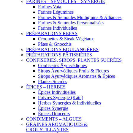
FARINES – SEMOULES – SYNERGIE
Farines Vata
Farines Légumines
Farines & Semoules Multigrains & Alliances
Farines & Semoules Personnalisées
Farines Individuelles
PRÉPARATIONS REPAS
Croquettes & Steak Végétaux
Pâtes & Gnocchis
PRÉPARATIONS BOULANGÈRES
PRÉPARATIONS PÂTISSIÈRES
CONFISERIES, SIROPS, PLANTES SUCRÉES
Confiseries Āyurvédiques
Sirops Āyurvédiques Fruits & Fleures
Sirops Āyurvédiques Aromates & Épices
Plantes Sucrées
ÉPICES – HERBES
Épices Individuelles
Poivres Synergie (Katu)
Herbes Synergies & Individuelles
Épices Synergie
Épices Douceurs
CONDIMENTS – ALGUES
GRAINES AROMATIQUES &
CROUSTILLANTES