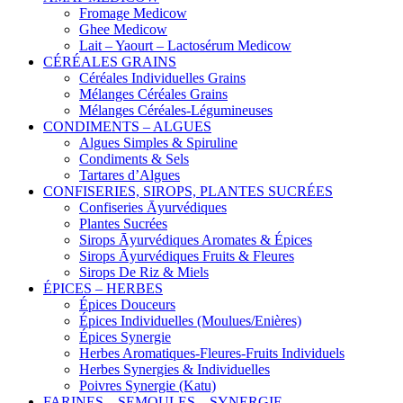
Fromage Medicow
Ghee Medicow
Lait – Yaourt – Lactosérum Medicow
CÉRÉALES GRAINS
Céréales Individuelles Grains
Mélanges Céréales Grains
Mélanges Céréales-Légumineuses
CONDIMENTS – ALGUES
Algues Simples & Spiruline
Condiments & Sels
Tartares d’Algues
CONFISERIES, SIROPS, PLANTES SUCRÉES
Confiseries Āyurvédiques
Plantes Sucrées
Sirops Āyurvédiques Aromates & Épices
Sirops Āyurvédiques Fruits & Fleures
Sirops De Riz & Miels
ÉPICES – HERBES
Épices Douceurs
Épices Individuelles (Moulues/Enières)
Épices Synergie
Herbes Aromatiques-Fleures-Fruits Individuels
Herbes Synergies & Individuelles
Poivres Synergie (Katu)
FARINES – SEMOULES – SYNERGIE