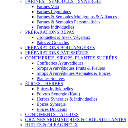
FARINES – SEMOULES – SYNERGIE
Farines Vata
Farines Légumines
Farines & Semoules Multigrains & Alliances
Farines & Semoules Personnalisées
Farines Individuelles
PRÉPARATIONS REPAS
Croquettes & Steak Végétaux
Pâtes & Gnocchis
PRÉPARATIONS BOULANGÈRES
PRÉPARATIONS PÂTISSIÈRES
CONFISERIES, SIROPS, PLANTES SUCRÉES
Confiseries Āyurvédiques
Sirops Āyurvédiques Fruits & Fleures
Sirops Āyurvédiques Aromates & Épices
Plantes Sucrées
ÉPICES – HERBES
Épices Individuelles
Poivres Synergie (Katu)
Herbes Synergies & Individuelles
Épices Synergie
Épices Douceurs
CONDIMENTS – ALGUES
GRAINES AROMATIQUES & CROUSTILLANTES
HUILES & OLÉAGINEUX