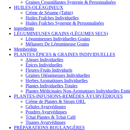
Graines Croustillantes Synergie & Personnalisées
HUILES-OLÉAGINEUX
Crème de Sésame (Tahin)
Huiles Fraîches Individuelles
Huiles Fraîches Synergie & Personnalisées
ingredients
LÉGUMINEUSES GRAINS (LÉGUMES SECS)
Légumineuses Individuelles Grains
Mélanges De Légumineuse Grains
Membership
PLANTES ÉPICES & GRAINES INDIVIDUELLES
Algues Individuelles
Épices Individuelles
Fleures-Fruits Individuels
Graines Oléagineuses Individuelles
Herbes Aromatiques Individuelles
Plantes Individuelles Totales
Plantes Médicinales Non-Aromatques Individuelles Eniti
PLANTES-INFUSIONS-REMÈDES ĀYURVÉDIQUES
Crème de Plantes & Sirops ORL
Gélules Ayurvédiques
Poudres Ayurvédiques
Tchaï Plantes & Tchaï Café
Tisanes Ayurvédiques
PRÉPARATIONS BOULANGÈRES