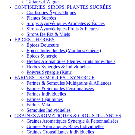
Tartares d’Algues
CONFISERIES, SIROPS, PLANTES SUCRÉES
Confiseries Āyurvédiques
Plantes Sucrées
Sirops Āyurvédiques Aromates & Épices
Sirops Āyurvédiques Fruits & Fleures
Sirops De Riz & Miels
ÉPICES – HERBES
Épices Douceurs
Épices Individuelles (Moulues/Enières)
Épices Synergie
Herbes Aromatiques-Fleures-Fruits Individuels
Herbes Synergies & Individuelles
Poivres Synergie (Katu)
FARINES – SEMOULES – SYNERGIE
Farines & Semoules Multigrains & Alliances
Farines & Semoules Personnalisées
Farines Individuelles
Farines Légumines
Farines Vata
Semoules Individuelles
GRAINES AROMATIQUES & CROUSTILLANTES
Graines Aromatiques Synergie & Personnalisées
Graines Aromatiques-Baies Individuelles
Graines Croustillantes Individuelles