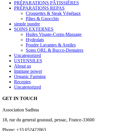
PRÉPARATIONS PÂTISSIÈRES
PRÉPARATIONS REPAS
Croquettes & Steak Végétaux
Pâtes & Gnocchis
simple pundre
SOINS EXTERNES
Huiles Visage-Corps-Massage
Hydrolats
Poudre Lavantes & Argiles
Soins ORL & Bucco-Dentaires
Uncategorized
USTENSILES
About us
Immune power
Organic Farming
Recepies
Uncategorized
GET IN TOUCH
Association Sadhna
18, rue du general gouraud, pessac, France-33600
Phone: +33 652422063