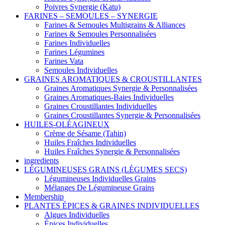
Poivres Synergie (Katu)
FARINES – SEMOULES – SYNERGIE
Farines & Semoules Multigrains & Alliances
Farines & Semoules Personnalisées
Farines Individuelles
Farines Légumines
Farines Vata
Semoules Individuelles
GRAINES AROMATIQUES & CROUSTILLANTES
Graines Aromatiques Synergie & Personnalisées
Graines Aromatiques-Baies Individuelles
Graines Croustillantes Individuelles
Graines Croustillantes Synergie & Personnalisées
HUILES-OLÉAGINEUX
Crème de Sésame (Tahin)
Huiles Fraîches Individuelles
Huiles Fraîches Synergie & Personnalisées
ingredients
LÉGUMINEUSES GRAINS (LÉGUMES SECS)
Légumineuses Individuelles Grains
Mélanges De Légumineuse Grains
Membership
PLANTES ÉPICES & GRAINES INDIVIDUELLES
Algues Individuelles
Épices Individuelles