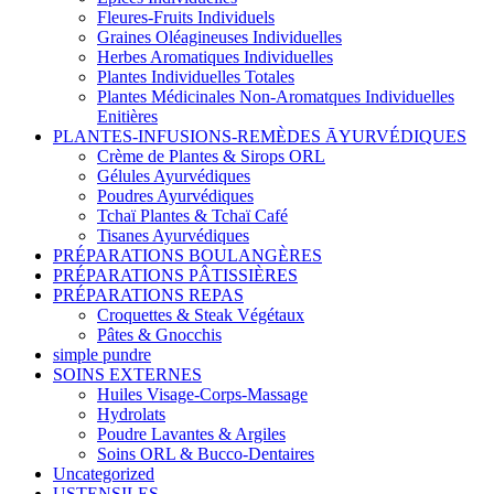
Fleures-Fruits Individuels
Graines Oléagineuses Individuelles
Herbes Aromatiques Individuelles
Plantes Individuelles Totales
Plantes Médicinales Non-Aromatques Individuelles
Enitières
PLANTES-INFUSIONS-REMÈDES ĀYURVÉDIQUES
Crème de Plantes & Sirops ORL
Gélules Ayurvédiques
Poudres Ayurvédiques
Tchaï Plantes & Tchaï Café
Tisanes Ayurvédiques
PRÉPARATIONS BOULANGÈRES
PRÉPARATIONS PÂTISSIÈRES
PRÉPARATIONS REPAS
Croquettes & Steak Végétaux
Pâtes & Gnocchis
simple pundre
SOINS EXTERNES
Huiles Visage-Corps-Massage
Hydrolats
Poudre Lavantes & Argiles
Soins ORL & Bucco-Dentaires
Uncategorized
USTENSILES