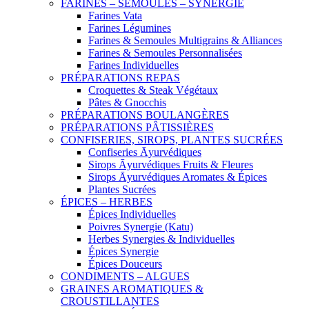
FARINES – SEMOULES – SYNERGIE
Farines Vata
Farines Légumines
Farines & Semoules Multigrains & Alliances
Farines & Semoules Personnalisées
Farines Individuelles
PRÉPARATIONS REPAS
Croquettes & Steak Végétaux
Pâtes & Gnocchis
PRÉPARATIONS BOULANGÈRES
PRÉPARATIONS PÂTISSIÈRES
CONFISERIES, SIROPS, PLANTES SUCRÉES
Confiseries Āyurvédiques
Sirops Āyurvédiques Fruits & Fleures
Sirops Āyurvédiques Aromates & Épices
Plantes Sucrées
ÉPICES – HERBES
Épices Individuelles
Poivres Synergie (Katu)
Herbes Synergies & Individuelles
Épices Synergie
Épices Douceurs
CONDIMENTS – ALGUES
GRAINES AROMATIQUES &
CROUSTILLANTES