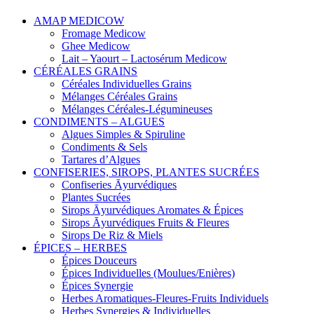
AMAP MEDICOW
Fromage Medicow
Ghee Medicow
Lait – Yaourt – Lactosérum Medicow
CÉRÉALES GRAINS
Céréales Individuelles Grains
Mélanges Céréales Grains
Mélanges Céréales-Légumineuses
CONDIMENTS – ALGUES
Algues Simples & Spiruline
Condiments & Sels
Tartares d’Algues
CONFISERIES, SIROPS, PLANTES SUCRÉES
Confiseries Āyurvédiques
Plantes Sucrées
Sirops Āyurvédiques Aromates & Épices
Sirops Āyurvédiques Fruits & Fleures
Sirops De Riz & Miels
ÉPICES – HERBES
Épices Douceurs
Épices Individuelles (Moulues/Enières)
Épices Synergie
Herbes Aromatiques-Fleures-Fruits Individuels
Herbes Synergies & Individuelles