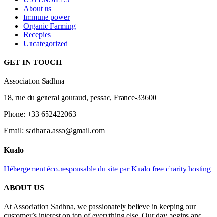
About us
Immune power
Organic Farming
Recepies
Uncategorized
GET IN TOUCH
Association Sadhna
18, rue du general gouraud, pessac, France-33600
Phone: +33 652422063
Email: sadhana.asso@gmail.com
Kualo
Hébergement éco-responsable du site par Kualo free charity hosting
ABOUT US
At Association Sadhna, we passionately believe in keeping our
customer’s interest on top of everything else. Our day begins and