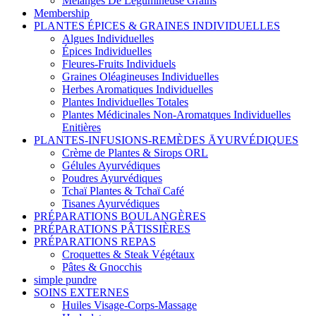
Mélanges De Légumineuse Grains
Membership
PLANTES ÉPICES & GRAINES INDIVIDUELLES
Algues Individuelles
Épices Individuelles
Fleures-Fruits Individuels
Graines Oléagineuses Individuelles
Herbes Aromatiques Individuelles
Plantes Individuelles Totales
Plantes Médicinales Non-Aromatques Individuelles
Enitières
PLANTES-INFUSIONS-REMÈDES ĀYURVÉDIQUES
Crème de Plantes & Sirops ORL
Gélules Ayurvédiques
Poudres Ayurvédiques
Tchaï Plantes & Tchaï Café
Tisanes Ayurvédiques
PRÉPARATIONS BOULANGÈRES
PRÉPARATIONS PÂTISSIÈRES
PRÉPARATIONS REPAS
Croquettes & Steak Végétaux
Pâtes & Gnocchis
simple pundre
SOINS EXTERNES
Huiles Visage-Corps-Massage