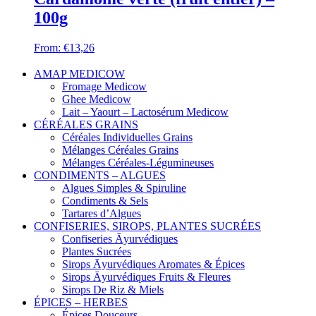
100g
From:
€
13,26
AMAP MEDICOW
Fromage Medicow
Ghee Medicow
Lait – Yaourt – Lactosérum Medicow
CÉRÉALES GRAINS
Céréales Individuelles Grains
Mélanges Céréales Grains
Mélanges Céréales-Légumineuses
CONDIMENTS – ALGUES
Algues Simples & Spiruline
Condiments & Sels
Tartares d’Algues
CONFISERIES, SIROPS, PLANTES SUCRÉES
Confiseries Āyurvédiques
Plantes Sucrées
Sirops Āyurvédiques Aromates & Épices
Sirops Āyurvédiques Fruits & Fleures
Sirops De Riz & Miels
ÉPICES – HERBES
Épices Douceurs