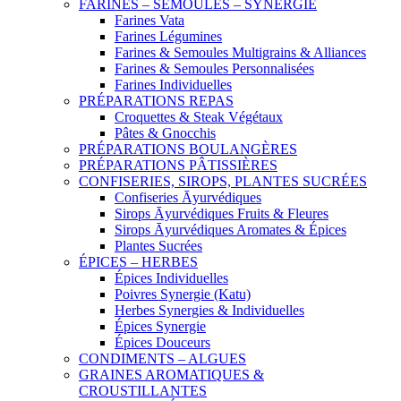
FARINES – SEMOULES – SYNERGIE
Farines Vata
Farines Légumines
Farines & Semoules Multigrains & Alliances
Farines & Semoules Personnalisées
Farines Individuelles
PRÉPARATIONS REPAS
Croquettes & Steak Végétaux
Pâtes & Gnocchis
PRÉPARATIONS BOULANGÈRES
PRÉPARATIONS PÂTISSIÈRES
CONFISERIES, SIROPS, PLANTES SUCRÉES
Confiseries Āyurvédiques
Sirops Āyurvédiques Fruits & Fleures
Sirops Āyurvédiques Aromates & Épices
Plantes Sucrées
ÉPICES – HERBES
Épices Individuelles
Poivres Synergie (Katu)
Herbes Synergies & Individuelles
Épices Synergie
Épices Douceurs
CONDIMENTS – ALGUES
GRAINES AROMATIQUES &
CROUSTILLANTES