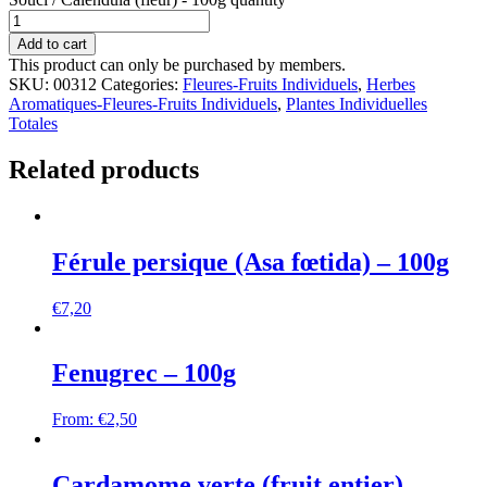
Add to cart
This product can only be purchased by members.
SKU:
00312
Categories:
Fleures-Fruits Individuels
,
Herbes
Aromatiques-Fleures-Fruits Individuels
,
Plantes Individuelles
Totales
Related products
Férule persique (Asa fœtida) – 100g
€
7,20
Fenugrec – 100g
From:
€
2,50
Cardamome verte (fruit entier) –