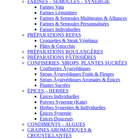
FARINES – SEMOULES – SYNERGIE
Farines Vata
Farines Légumines
Farines & Semoules Multigrains & Alliances
Farines & Semoules Personnalisées
Farines Individuelles
PRÉPARATIONS REPAS
Croquettes & Steak Végétaux
Pâtes & Gnocchis
PRÉPARATIONS BOULANGÈRES
PRÉPARATIONS PÂTISSIÈRES
CONFISERIES, SIROPS, PLANTES SUCRÉES
Confiseries Āyurvédiques
Sirops Āyurvédiques Fruits & Fleures
Sirops Āyurvédiques Aromates & Épices
Plantes Sucrées
ÉPICES – HERBES
Épices Individuelles
Poivres Synergie (Katu)
Herbes Synergies & Individuelles
Épices Synergie
Épices Douceurs
CONDIMENTS – ALGUES
GRAINES AROMATIQUES &
CROUSTILLANTES