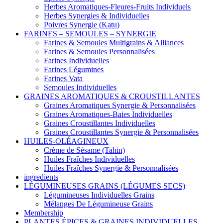
Herbes Aromatiques-Fleures-Fruits Individuels
Herbes Synergies & Individuelles
Poivres Synergie (Katu)
FARINES – SEMOULES – SYNERGIE
Farines & Semoules Multigrains & Alliances
Farines & Semoules Personnalisées
Farines Individuelles
Farines Légumines
Farines Vata
Semoules Individuelles
GRAINES AROMATIQUES & CROUSTILLANTES
Graines Aromatiques Synergie & Personnalisées
Graines Aromatiques-Baies Individuelles
Graines Croustillantes Individuelles
Graines Croustillantes Synergie & Personnalisées
HUILES-OLÉAGINEUX
Crème de Sésame (Tahin)
Huiles Fraîches Individuelles
Huiles Fraîches Synergie & Personnalisées
ingredients
LÉGUMINEUSES GRAINS (LÉGUMES SECS)
Légumineuses Individuelles Grains
Mélanges De Légumineuse Grains
Membership
PLANTES ÉPICES & GRAINES INDIVIDUELLES