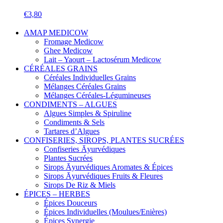
€
3,80
AMAP MEDICOW
Fromage Medicow
Ghee Medicow
Lait – Yaourt – Lactosérum Medicow
CÉRÉALES GRAINS
Céréales Individuelles Grains
Mélanges Céréales Grains
Mélanges Céréales-Légumineuses
CONDIMENTS – ALGUES
Algues Simples & Spiruline
Condiments & Sels
Tartares d’Algues
CONFISERIES, SIROPS, PLANTES SUCRÉES
Confiseries Āyurvédiques
Plantes Sucrées
Sirops Āyurvédiques Aromates & Épices
Sirops Āyurvédiques Fruits & Fleures
Sirops De Riz & Miels
ÉPICES – HERBES
Épices Douceurs
Épices Individuelles (Moulues/Enières)
Épices Synergie