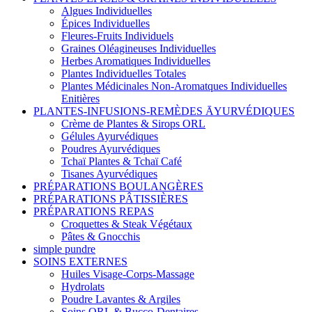
Algues Individuelles
Épices Individuelles
Fleures-Fruits Individuels
Graines Oléagineuses Individuelles
Herbes Aromatiques Individuelles
Plantes Individuelles Totales
Plantes Médicinales Non-Aromatques Individuelles
Enitières
PLANTES-INFUSIONS-REMÈDES ĀYURVÉDIQUES
Crème de Plantes & Sirops ORL
Gélules Ayurvédiques
Poudres Ayurvédiques
Tchaï Plantes & Tchaï Café
Tisanes Ayurvédiques
PRÉPARATIONS BOULANGÈRES
PRÉPARATIONS PÂTISSIÈRES
PRÉPARATIONS REPAS
Croquettes & Steak Végétaux
Pâtes & Gnocchis
simple pundre
SOINS EXTERNES
Huiles Visage-Corps-Massage
Hydrolats
Poudre Lavantes & Argiles
Soins ORL & Bucco-Dentaires