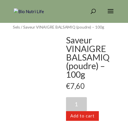
Home
/
CONDIMENTS - ALGUES
/
Condiments &
Sels
/ Saveur VINAIGRE BALSAMIQ (poudre) – 100g
Saveur
VINAIGRE
BALSAMIQ
(poudre) –
100g
€
7,60
Saveur
VINAIGRE
BALSAMIQ
Add to cart
(poudre)