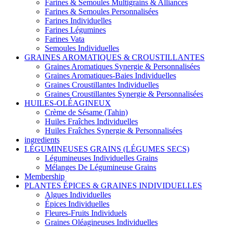
Farines & Semoules Multigrains & Alliances
Farines & Semoules Personnalisées
Farines Individuelles
Farines Légumines
Farines Vata
Semoules Individuelles
GRAINES AROMATIQUES & CROUSTILLANTES
Graines Aromatiques Synergie & Personnalisées
Graines Aromatiques-Baies Individuelles
Graines Croustillantes Individuelles
Graines Croustillantes Synergie & Personnalisées
HUILES-OLÉAGINEUX
Crème de Sésame (Tahin)
Huiles Fraîches Individuelles
Huiles Fraîches Synergie & Personnalisées
ingredients
LÉGUMINEUSES GRAINS (LÉGUMES SECS)
Légumineuses Individuelles Grains
Mélanges De Légumineuse Grains
Membership
PLANTES ÉPICES & GRAINES INDIVIDUELLES
Algues Individuelles
Épices Individuelles
Fleures-Fruits Individuels
Graines Oléagineuses Individuelles