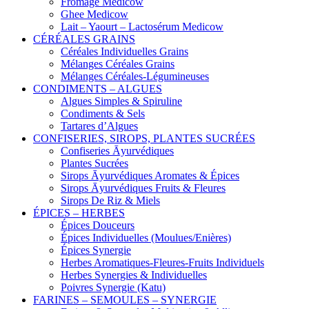
Fromage Medicow
Ghee Medicow
Lait – Yaourt – Lactosérum Medicow
CÉRÉALES GRAINS
Céréales Individuelles Grains
Mélanges Céréales Grains
Mélanges Céréales-Légumineuses
CONDIMENTS – ALGUES
Algues Simples & Spiruline
Condiments & Sels
Tartares d’Algues
CONFISERIES, SIROPS, PLANTES SUCRÉES
Confiseries Āyurvédiques
Plantes Sucrées
Sirops Āyurvédiques Aromates & Épices
Sirops Āyurvédiques Fruits & Fleures
Sirops De Riz & Miels
ÉPICES – HERBES
Épices Douceurs
Épices Individuelles (Moulues/Enières)
Épices Synergie
Herbes Aromatiques-Fleures-Fruits Individuels
Herbes Synergies & Individuelles
Poivres Synergie (Katu)
FARINES – SEMOULES – SYNERGIE