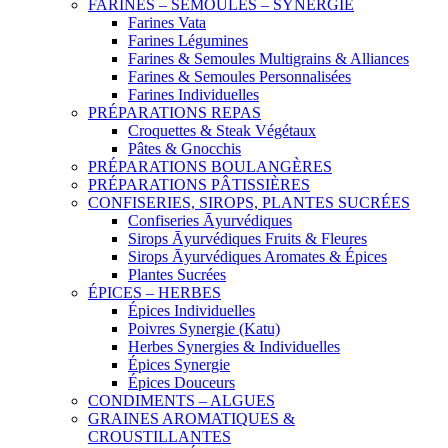
FARINES – SEMOULES – SYNERGIE
Farines Vata
Farines Légumines
Farines & Semoules Multigrains & Alliances
Farines & Semoules Personnalisées
Farines Individuelles
PRÉPARATIONS REPAS
Croquettes & Steak Végétaux
Pâtes & Gnocchis
PRÉPARATIONS BOULANGÈRES
PRÉPARATIONS PÂTISSIÈRES
CONFISERIES, SIROPS, PLANTES SUCRÉES
Confiseries Āyurvédiques
Sirops Āyurvédiques Fruits & Fleures
Sirops Āyurvédiques Aromates & Épices
Plantes Sucrées
ÉPICES – HERBES
Épices Individuelles
Poivres Synergie (Katu)
Herbes Synergies & Individuelles
Épices Synergie
Épices Douceurs
CONDIMENTS – ALGUES
GRAINES AROMATIQUES &
CROUSTILLANTES