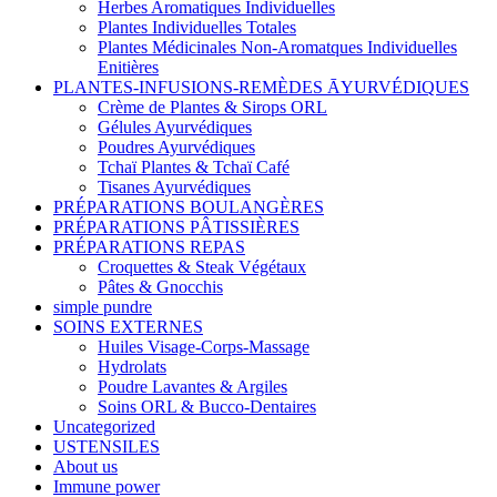
Herbes Aromatiques Individuelles
Plantes Individuelles Totales
Plantes Médicinales Non-Aromatques Individuelles
Enitières
PLANTES-INFUSIONS-REMÈDES ĀYURVÉDIQUES
Crème de Plantes & Sirops ORL
Gélules Ayurvédiques
Poudres Ayurvédiques
Tchaï Plantes & Tchaï Café
Tisanes Ayurvédiques
PRÉPARATIONS BOULANGÈRES
PRÉPARATIONS PÂTISSIÈRES
PRÉPARATIONS REPAS
Croquettes & Steak Végétaux
Pâtes & Gnocchis
simple pundre
SOINS EXTERNES
Huiles Visage-Corps-Massage
Hydrolats
Poudre Lavantes & Argiles
Soins ORL & Bucco-Dentaires
Uncategorized
USTENSILES
About us
Immune power