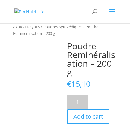
Home
/
PLANTES-INFUSIONS-REMÈDES
ĀYURVÉDIQUES
/
Poudres Ayurvédiques
/ Poudre
Reminéralisation – 200 g
Poudre
Reminéralis
ation – 200
g
€
15,10
Poudre
Reminéralisation
-
Add to cart
200
g