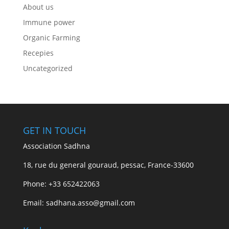
About us
Immune power
Organic Farming
Recepies
Uncategorized
GET IN TOUCH
Association Sadhna
18, rue du general gouraud, pessac, France-33600
Phone: +33 652422063
Email: sadhana.asso@gmail.com