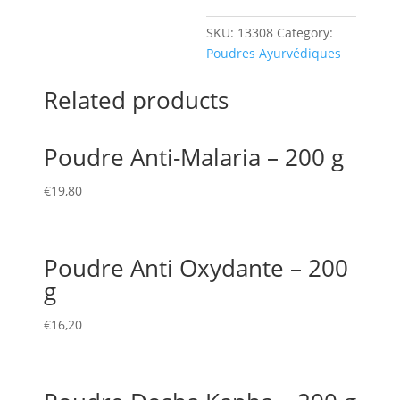
quantity
SKU:
13308
Category:
Poudres Ayurvédiques
Related products
Poudre Anti-Malaria – 200 g
€
19,80
Poudre Anti Oxydante – 200
g
€
16,20