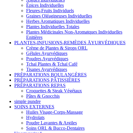
Épices Individuelles
Fleures-Fruits Individuels
Graines Oléagineuses Individuelles
Herbes Aromatiques Individuelles
Plantes Individuelles Totales
Plantes Médicinales Non-Aromatques Individuelles
Enitières
PLANTES-INFUSIONS-REMÈDES ĀYURVÉDIQUES
Crème de Plantes & Sirops ORL
Gélules Ayurvédiques
Poudres Ayurvédiques
Tchaï Plantes & Tchaï Café
Tisanes Ayurvédiques
PRÉPARATIONS BOULANGÈRES
PRÉPARATIONS PÂTISSIÈRES
PRÉPARATIONS REPAS
Croquettes & Steak Végétaux
Pâtes & Gnocchis
simple pundre
SOINS EXTERNES
Huiles Visage-Corps-Massage
Hydrolats
Poudre Lavantes & Argiles
Soins ORL & Bucco-Dentaires