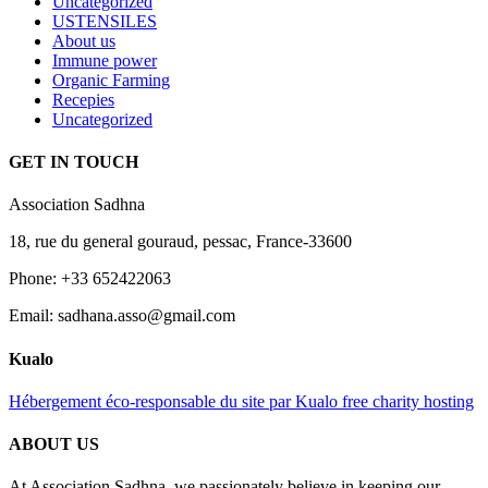
Uncategorized
USTENSILES
About us
Immune power
Organic Farming
Recepies
Uncategorized
GET IN TOUCH
Association Sadhna
18, rue du general gouraud, pessac, France-33600
Phone: +33 652422063
Email: sadhana.asso@gmail.com
Kualo
Hébergement éco-responsable du site par Kualo free charity hosting
ABOUT US
At Association Sadhna, we passionately believe in keeping our