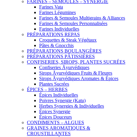
FARINES – SEMOULES – SYNERGIE
Farines Vata
Farines Légumines
Farines & Semoules Multigrains & Alliances
Farines & Semoules Personnalisées
Farines Individuelles
PRÉPARATIONS REPAS
Croquettes & Steak Végétaux
Pâtes & Gnocchis
PRÉPARATIONS BOULANGÈRES
PRÉPARATIONS PÂTISSIÈRES
CONFISERIES, SIROPS, PLANTES SUCRÉES
Confiseries Āyurvédiques
Sirops Āyurvédiques Fruits & Fleures
Sirops Āyurvédiques Aromates & Épices
Plantes Sucrées
ÉPICES – HERBES
Épices Individuelles
Poivres Synergie (Katu)
Herbes Synergies & Individuelles
Épices Synergie
Épices Douceurs
CONDIMENTS – ALGUES
GRAINES AROMATIQUES &
CROUSTILLANTES