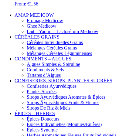
From:
€
1,56
AMAP MEDICOW
Fromage Medicow
Ghee Medicow
Lait – Yaourt – Lactosérum Medicow
CÉRÉALES GRAINS
Céréales Individuelles Grains
Mélanges Céréales Grains
Mélanges Céréales-Légumineuses
CONDIMENTS – ALGUES
Algues Simples & Spiruline
Condiments & Sels
Tartares d’Algues
CONFISERIES, SIROPS, PLANTES SUCRÉES
Confiseries Āyurvédiques
Plantes Sucrées
Sirops Āyurvédiques Aromates & Épices
Sirops Āyurvédiques Fruits & Fleures
Sirops De Riz & Miels
ÉPICES – HERBES
Épices Douceurs
Épices Individuelles (Moulues/Enières)
Épices Synergie
Herbes Aromatiques-Fleures-Fruits Individuels