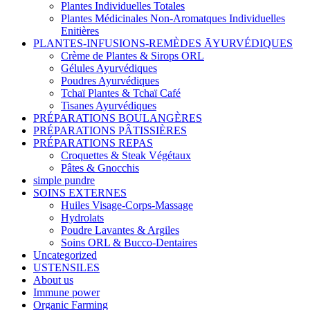
Plantes Individuelles Totales
Plantes Médicinales Non-Aromatques Individuelles
Enitières
PLANTES-INFUSIONS-REMÈDES ĀYURVÉDIQUES
Crème de Plantes & Sirops ORL
Gélules Ayurvédiques
Poudres Ayurvédiques
Tchaï Plantes & Tchaï Café
Tisanes Ayurvédiques
PRÉPARATIONS BOULANGÈRES
PRÉPARATIONS PÂTISSIÈRES
PRÉPARATIONS REPAS
Croquettes & Steak Végétaux
Pâtes & Gnocchis
simple pundre
SOINS EXTERNES
Huiles Visage-Corps-Massage
Hydrolats
Poudre Lavantes & Argiles
Soins ORL & Bucco-Dentaires
Uncategorized
USTENSILES
About us
Immune power
Organic Farming