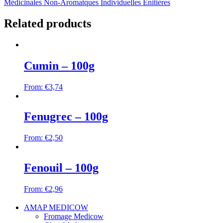
Médicinales Non-Aromatques Individuelles Enitières
Related products
Cumin – 100g
From:
€
3,74
Fenugrec – 100g
From:
€
2,50
Fenouil – 100g
From:
€
2,96
AMAP MEDICOW
Fromage Medicow