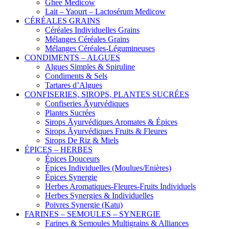
Ghee Medicow
Lait – Yaourt – Lactosérum Medicow
CÉRÉALES GRAINS
Céréales Individuelles Grains
Mélanges Céréales Grains
Mélanges Céréales-Légumineuses
CONDIMENTS – ALGUES
Algues Simples & Spiruline
Condiments & Sels
Tartares d’Algues
CONFISERIES, SIROPS, PLANTES SUCRÉES
Confiseries Āyurvédiques
Plantes Sucrées
Sirops Āyurvédiques Aromates & Épices
Sirops Āyurvédiques Fruits & Fleures
Sirops De Riz & Miels
ÉPICES – HERBES
Épices Douceurs
Épices Individuelles (Moulues/Enières)
Épices Synergie
Herbes Aromatiques-Fleures-Fruits Individuels
Herbes Synergies & Individuelles
Poivres Synergie (Katu)
FARINES – SEMOULES – SYNERGIE
Farines & Semoules Multigrains & Alliances