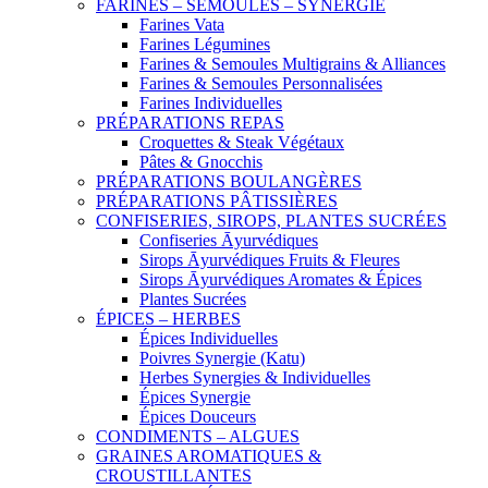
FARINES – SEMOULES – SYNERGIE
Farines Vata
Farines Légumines
Farines & Semoules Multigrains & Alliances
Farines & Semoules Personnalisées
Farines Individuelles
PRÉPARATIONS REPAS
Croquettes & Steak Végétaux
Pâtes & Gnocchis
PRÉPARATIONS BOULANGÈRES
PRÉPARATIONS PÂTISSIÈRES
CONFISERIES, SIROPS, PLANTES SUCRÉES
Confiseries Āyurvédiques
Sirops Āyurvédiques Fruits & Fleures
Sirops Āyurvédiques Aromates & Épices
Plantes Sucrées
ÉPICES – HERBES
Épices Individuelles
Poivres Synergie (Katu)
Herbes Synergies & Individuelles
Épices Synergie
Épices Douceurs
CONDIMENTS – ALGUES
GRAINES AROMATIQUES &
CROUSTILLANTES