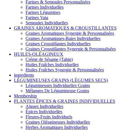
Farines & Semoules Personnalisées
Farines Individuelles
Farines Légumines
Farines Vata
Semoules Individuelles
GRAINES AROMATIQUES & CROUSTILLANTES
Graines Aromatiques Synergie & Personnalisées
Graines Aromatiques-Baies Individuelles
Graines Croustillantes Individuelles
Graines Croustillantes Synergie & Personnalisées
HUILES-OLÉAGINEUX
Crème de Sésame (Tahin)
Huiles Fraîches Individuelles
Huiles Fraîches Synergie & Personnalisées
ingredients
LÉGUMINEUSES GRAINS (LÉGUMES SECS)
Légumineuses Individuelles Grains
Mélanges De Légumineuse Grains
Membership
PLANTES ÉPICES & GRAINES INDIVIDUELLES
Algues Individuelles
Épices Individuelles
Fleures-Fruits Individuels
Graines Oléagineuses Individuelles
Herbes Aromatiques Individuelles