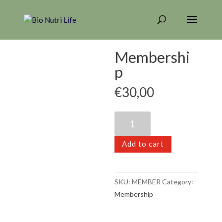
Home
/
Membership
/ Membership
Membershi
p
€
30,00
Membership
quantity
Add to cart
SKU:
MEMBER
Category:
Membership