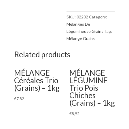
(Grains)
-
1kg
SKU:
02202
Category:
quantity
Mélanges De
Légumineuse Grains
Tag:
Mélange Grains
Related products
MÉLANGE
MÉLANGE
Céréales Trio
LÉGUMINE
(Grains) – 1kg
Trio Pois
Chiches
€
7,82
(Grains) – 1kg
€
8,92