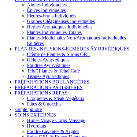
Algues Individuelles
Épices Individuelles
Fleures-Fruits Individuels
Graines Oléagineuses Individuelles
Herbes Aromatiques Individuelles
Plantes Individuelles Totales
Plantes Médicinales Non-Aromatques Individuelles
Enitières
PLANTES-INFUSIONS-REMÈDES ĀYURVÉDIQUES
Crème de Plantes & Sirops ORL
Gélules Ayurvédiques
Poudres Ayurvédiques
Tchaï Plantes & Tchaï Café
Tisanes Ayurvédiques
PRÉPARATIONS BOULANGÈRES
PRÉPARATIONS PÂTISSIÈRES
PRÉPARATIONS REPAS
Croquettes & Steak Végétaux
Pâtes & Gnocchis
simple pundre
SOINS EXTERNES
Huiles Visage-Corps-Massage
Hydrolats
Poudre Lavantes & Argiles
Soins ORL & Bucco-Dentaires