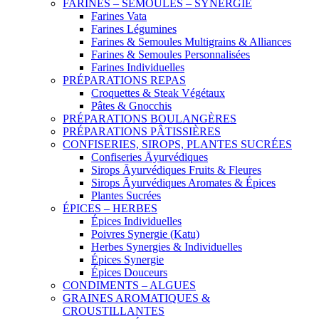
FARINES – SEMOULES – SYNERGIE
Farines Vata
Farines Légumines
Farines & Semoules Multigrains & Alliances
Farines & Semoules Personnalisées
Farines Individuelles
PRÉPARATIONS REPAS
Croquettes & Steak Végétaux
Pâtes & Gnocchis
PRÉPARATIONS BOULANGÈRES
PRÉPARATIONS PÂTISSIÈRES
CONFISERIES, SIROPS, PLANTES SUCRÉES
Confiseries Āyurvédiques
Sirops Āyurvédiques Fruits & Fleures
Sirops Āyurvédiques Aromates & Épices
Plantes Sucrées
ÉPICES – HERBES
Épices Individuelles
Poivres Synergie (Katu)
Herbes Synergies & Individuelles
Épices Synergie
Épices Douceurs
CONDIMENTS – ALGUES
GRAINES AROMATIQUES &
CROUSTILLANTES