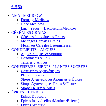
€
15,50
AMAP MEDICOW
Fromage Medicow
Ghee Medicow
Lait – Yaourt – Lactosérum Medicow
CÉRÉALES GRAINS
Céréales Individuelles Grains
Mélanges Céréales Grains
Mélanges Céréales-Légumineuses
CONDIMENTS – ALGUES
Algues Simples & Spiruline
Condiments & Sels
Tartares d’Algues
CONFISERIES, SIROPS, PLANTES SUCRÉES
Confiseries Āyurvédiques
Plantes Sucrées
Sirops Āyurvédiques Aromates & Épices
Sirops Āyurvédiques Fruits & Fleures
Sirops De Riz & Miels
ÉPICES – HERBES
Épices Douceurs
Épices Individuelles (Moulues/Enières)
Épices Synergie