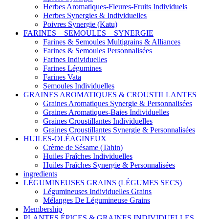
Herbes Aromatiques-Fleures-Fruits Individuels
Herbes Synergies & Individuelles
Poivres Synergie (Katu)
FARINES – SEMOULES – SYNERGIE
Farines & Semoules Multigrains & Alliances
Farines & Semoules Personnalisées
Farines Individuelles
Farines Légumines
Farines Vata
Semoules Individuelles
GRAINES AROMATIQUES & CROUSTILLANTES
Graines Aromatiques Synergie & Personnalisées
Graines Aromatiques-Baies Individuelles
Graines Croustillantes Individuelles
Graines Croustillantes Synergie & Personnalisées
HUILES-OLÉAGINEUX
Crème de Sésame (Tahin)
Huiles Fraîches Individuelles
Huiles Fraîches Synergie & Personnalisées
ingredients
LÉGUMINEUSES GRAINS (LÉGUMES SECS)
Légumineuses Individuelles Grains
Mélanges De Légumineuse Grains
Membership
PLANTES ÉPICES & GRAINES INDIVIDUELLES