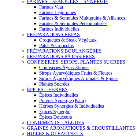
FARINES – SEMOULES – SYNERGIE
Farines Vata
Farines Légumines
Farines & Semoules Multigrains & Alliances
Farines & Semoules Personnalisées
Farines Individuelles
PRÉPARATIONS REPAS
Croquettes & Steak Végétaux
Pâtes & Gnocchis
PRÉPARATIONS BOULANGÈRES
PRÉPARATIONS PÂTISSIÈRES
CONFISERIES, SIROPS, PLANTES SUCRÉES
Confiseries Āyurvédiques
Sirops Āyurvédiques Fruits & Fleures
Sirops Āyurvédiques Aromates & Épices
Plantes Sucrées
ÉPICES – HERBES
Épices Individuelles
Poivres Synergie (Katu)
Herbes Synergies & Individuelles
Épices Synergie
Épices Douceurs
CONDIMENTS – ALGUES
GRAINES AROMATIQUES & CROUSTILLANTES
HUILES & OLÉAGINEUX