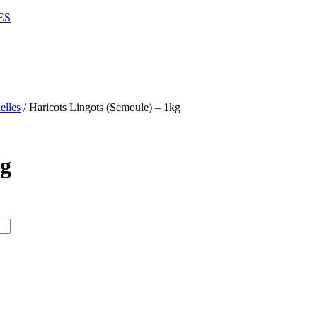
ES
elles
/ Haricots Lingots (Semoule) – 1kg
kg