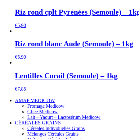
Riz rond cplt Pyrénées (Semoule) – 1k
€
5,90
Riz rond blanc Aude (Semoule) – 1kg
€
5,90
Lentilles Corail (Semoule) – 1kg
€
7,85
AMAP MEDICOW
Fromage Medicow
Ghee Medicow
Lait – Yaourt – Lactosérum Medicow
CÉRÉALES GRAINS
Céréales Individuelles Grains
Mélanges Céréales Grains