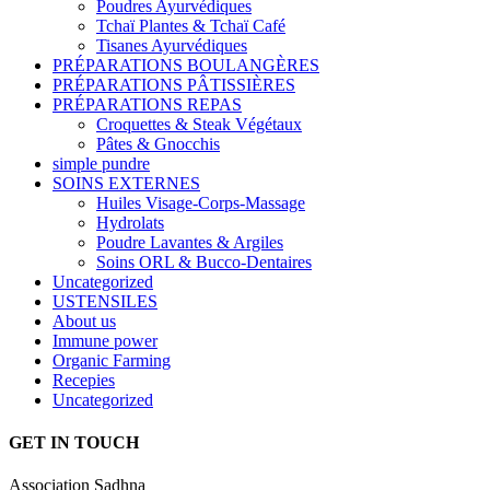
Poudres Ayurvédiques
Tchaï Plantes & Tchaï Café
Tisanes Ayurvédiques
PRÉPARATIONS BOULANGÈRES
PRÉPARATIONS PÂTISSIÈRES
PRÉPARATIONS REPAS
Croquettes & Steak Végétaux
Pâtes & Gnocchis
simple pundre
SOINS EXTERNES
Huiles Visage-Corps-Massage
Hydrolats
Poudre Lavantes & Argiles
Soins ORL & Bucco-Dentaires
Uncategorized
USTENSILES
About us
Immune power
Organic Farming
Recepies
Uncategorized
GET IN TOUCH
Association Sadhna