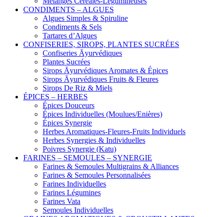
Mélanges Céréales-Légumineuses
CONDIMENTS – ALGUES
Algues Simples & Spiruline
Condiments & Sels
Tartares d’Algues
CONFISERIES, SIROPS, PLANTES SUCRÉES
Confiseries Āyurvédiques
Plantes Sucrées
Sirops Āyurvédiques Aromates & Épices
Sirops Āyurvédiques Fruits & Fleures
Sirops De Riz & Miels
ÉPICES – HERBES
Épices Douceurs
Épices Individuelles (Moulues/Enières)
Épices Synergie
Herbes Aromatiques-Fleures-Fruits Individuels
Herbes Synergies & Individuelles
Poivres Synergie (Katu)
FARINES – SEMOULES – SYNERGIE
Farines & Semoules Multigrains & Alliances
Farines & Semoules Personnalisées
Farines Individuelles
Farines Légumines
Farines Vata
Semoules Individuelles