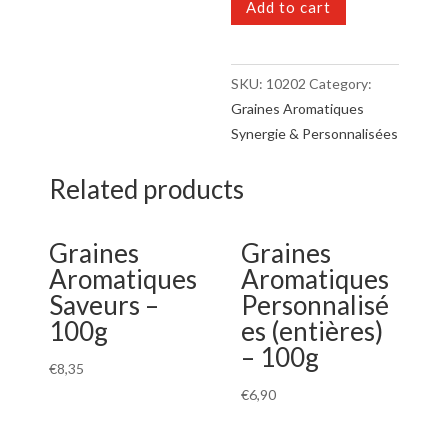
Digestion
Add to cart
&
Dents
-
SKU:
10202
Category:
100g
Graines Aromatiques
quantity
Synergie & Personnalisées
Related products
Graines
Graines
Aromatiques
Aromatiques
Saveurs –
Personnalisé
100g
es (entières)
– 100g
€
8,35
€
6,90