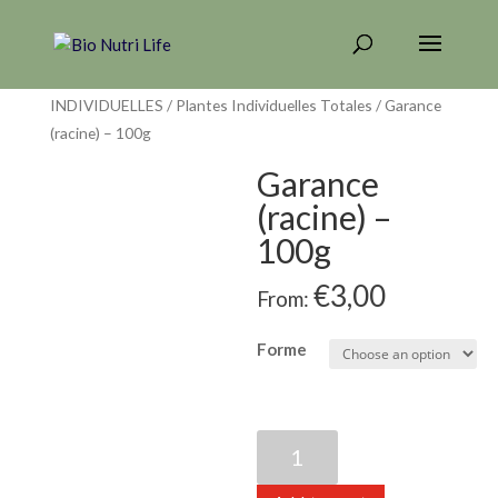
Home
/
PLANTES ÉPICES & GRAINES
INDIVIDUELLES
/
Plantes Individuelles Totales
/ Garance
(racine) – 100g
Garance
(racine) –
100g
€
3,00
From:
Forme
Garance
(racine)
-