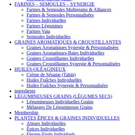
FARINES – SEMOULES – SYNERGIE
Farines & Semoules Multigrains & Alliances
Farines & Semoules Personnalisées
Farines Individuelles
Farines Légumines
Farines Vata
Semoules Individuelles
GRAINES AROMATIQUES & CROUSTILLANTES
Graines Aromatiques Synergie & Personnalisées
Graines Aromatiques-Baies Individuelles
Graines Croustillantes Individuelles
Graines Croustillantes Synergie & Personnalisées
HUILES-OLÉAGINEUX
Crème de Sésame (Tahin)
Huiles Fraîches Individuelles
Huiles Fraîches Synergie & Personnalisées
ingredients
LÉGUMINEUSES GRAINS (LÉGUMES SECS)
Légumineuses Individuelles Grains
Mélanges De Légumineuse Grains
Membership
PLANTES ÉPICES & GRAINES INDIVIDUELLES
Algues Individuelles
Épices Individuelles
Fleures-Fruits Individuels