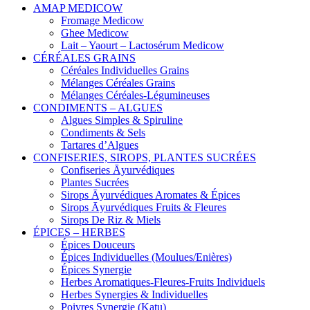
AMAP MEDICOW
Fromage Medicow
Ghee Medicow
Lait – Yaourt – Lactosérum Medicow
CÉRÉALES GRAINS
Céréales Individuelles Grains
Mélanges Céréales Grains
Mélanges Céréales-Légumineuses
CONDIMENTS – ALGUES
Algues Simples & Spiruline
Condiments & Sels
Tartares d’Algues
CONFISERIES, SIROPS, PLANTES SUCRÉES
Confiseries Āyurvédiques
Plantes Sucrées
Sirops Āyurvédiques Aromates & Épices
Sirops Āyurvédiques Fruits & Fleures
Sirops De Riz & Miels
ÉPICES – HERBES
Épices Douceurs
Épices Individuelles (Moulues/Enières)
Épices Synergie
Herbes Aromatiques-Fleures-Fruits Individuels
Herbes Synergies & Individuelles
Poivres Synergie (Katu)