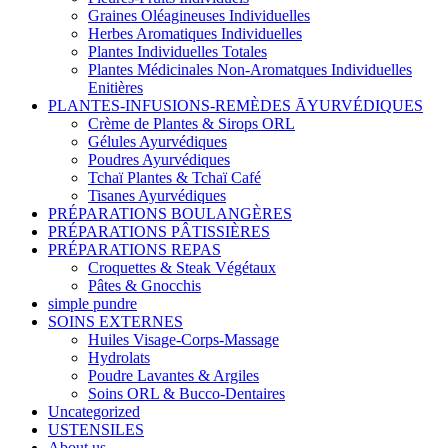
Graines Oléagineuses Individuelles
Herbes Aromatiques Individuelles
Plantes Individuelles Totales
Plantes Médicinales Non-Aromatques Individuelles
Enitières
PLANTES-INFUSIONS-REMÈDES ĀYURVÉDIQUES
Crème de Plantes & Sirops ORL
Gélules Ayurvédiques
Poudres Ayurvédiques
Tchaï Plantes & Tchaï Café
Tisanes Ayurvédiques
PRÉPARATIONS BOULANGÈRES
PRÉPARATIONS PÂTISSIÈRES
PRÉPARATIONS REPAS
Croquettes & Steak Végétaux
Pâtes & Gnocchis
simple pundre
SOINS EXTERNES
Huiles Visage-Corps-Massage
Hydrolats
Poudre Lavantes & Argiles
Soins ORL & Bucco-Dentaires
Uncategorized
USTENSILES
About us