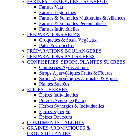
FARINES – SEMOULES – SYNERGIE
Farines Vata
Farines Légumines
Farines & Semoules Multigrains & Alliances
Farines & Semoules Personnalisées
Farines Individuelles
PRÉPARATIONS REPAS
Croquettes & Steak Végétaux
Pâtes & Gnocchis
PRÉPARATIONS BOULANGÈRES
PRÉPARATIONS PÂTISSIÈRES
CONFISERIES, SIROPS, PLANTES SUCRÉES
Confiseries Āyurvédiques
Sirops Āyurvédiques Fruits & Fleures
Sirops Āyurvédiques Aromates & Épices
Plantes Sucrées
ÉPICES – HERBES
Épices Individuelles
Poivres Synergie (Katu)
Herbes Synergies & Individuelles
Épices Synergie
Épices Douceurs
CONDIMENTS – ALGUES
GRAINES AROMATIQUES &
CROUSTILLANTES