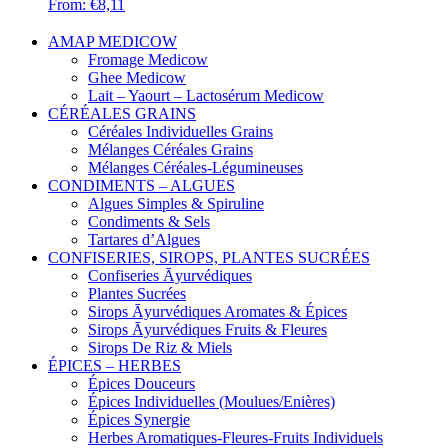
From:
€
8,11
AMAP MEDICOW
Fromage Medicow
Ghee Medicow
Lait – Yaourt – Lactosérum Medicow
CÉRÉALES GRAINS
Céréales Individuelles Grains
Mélanges Céréales Grains
Mélanges Céréales-Légumineuses
CONDIMENTS – ALGUES
Algues Simples & Spiruline
Condiments & Sels
Tartares d’Algues
CONFISERIES, SIROPS, PLANTES SUCRÉES
Confiseries Āyurvédiques
Plantes Sucrées
Sirops Āyurvédiques Aromates & Épices
Sirops Āyurvédiques Fruits & Fleures
Sirops De Riz & Miels
ÉPICES – HERBES
Épices Douceurs
Épices Individuelles (Moulues/Enières)
Épices Synergie
Herbes Aromatiques-Fleures-Fruits Individuels