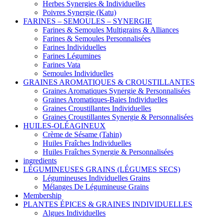
Herbes Synergies & Individuelles
Poivres Synergie (Katu)
FARINES – SEMOULES – SYNERGIE
Farines & Semoules Multigrains & Alliances
Farines & Semoules Personnalisées
Farines Individuelles
Farines Légumines
Farines Vata
Semoules Individuelles
GRAINES AROMATIQUES & CROUSTILLANTES
Graines Aromatiques Synergie & Personnalisées
Graines Aromatiques-Baies Individuelles
Graines Croustillantes Individuelles
Graines Croustillantes Synergie & Personnalisées
HUILES-OLÉAGINEUX
Crème de Sésame (Tahin)
Huiles Fraîches Individuelles
Huiles Fraîches Synergie & Personnalisées
ingredients
LÉGUMINEUSES GRAINS (LÉGUMES SECS)
Légumineuses Individuelles Grains
Mélanges De Légumineuse Grains
Membership
PLANTES ÉPICES & GRAINES INDIVIDUELLES
Algues Individuelles