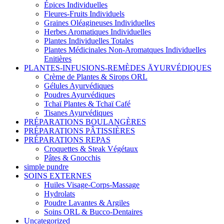
Épices Individuelles
Fleures-Fruits Individuels
Graines Oléagineuses Individuelles
Herbes Aromatiques Individuelles
Plantes Individuelles Totales
Plantes Médicinales Non-Aromatques Individuelles
Enitières
PLANTES-INFUSIONS-REMÈDES ĀYURVÉDIQUES
Crème de Plantes & Sirops ORL
Gélules Ayurvédiques
Poudres Ayurvédiques
Tchaï Plantes & Tchaï Café
Tisanes Ayurvédiques
PRÉPARATIONS BOULANGÈRES
PRÉPARATIONS PÂTISSIÈRES
PRÉPARATIONS REPAS
Croquettes & Steak Végétaux
Pâtes & Gnocchis
simple pundre
SOINS EXTERNES
Huiles Visage-Corps-Massage
Hydrolats
Poudre Lavantes & Argiles
Soins ORL & Bucco-Dentaires
Uncategorized