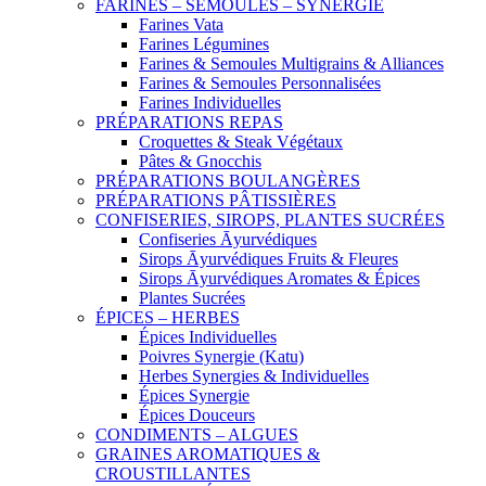
FARINES – SEMOULES – SYNERGIE
Farines Vata
Farines Légumines
Farines & Semoules Multigrains & Alliances
Farines & Semoules Personnalisées
Farines Individuelles
PRÉPARATIONS REPAS
Croquettes & Steak Végétaux
Pâtes & Gnocchis
PRÉPARATIONS BOULANGÈRES
PRÉPARATIONS PÂTISSIÈRES
CONFISERIES, SIROPS, PLANTES SUCRÉES
Confiseries Āyurvédiques
Sirops Āyurvédiques Fruits & Fleures
Sirops Āyurvédiques Aromates & Épices
Plantes Sucrées
ÉPICES – HERBES
Épices Individuelles
Poivres Synergie (Katu)
Herbes Synergies & Individuelles
Épices Synergie
Épices Douceurs
CONDIMENTS – ALGUES
GRAINES AROMATIQUES &
CROUSTILLANTES