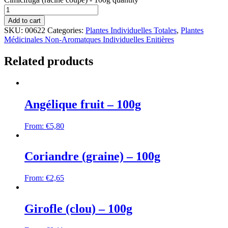
Add to cart
SKU:
00622
Categories:
Plantes Individuelles Totales
,
Plantes
Médicinales Non-Aromatques Individuelles Enitières
Related products
Angélique fruit – 100g
From:
€
5,80
Coriandre (graine) – 100g
From:
€
2,65
Girofle (clou) – 100g