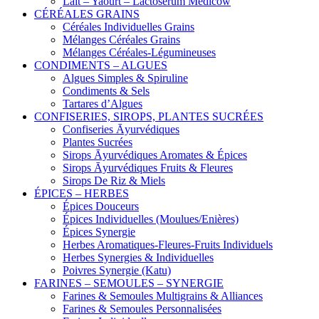
Lait – Yaourt – Lactosérum Medicow
CÉRÉALES GRAINS
Céréales Individuelles Grains
Mélanges Céréales Grains
Mélanges Céréales-Légumineuses
CONDIMENTS – ALGUES
Algues Simples & Spiruline
Condiments & Sels
Tartares d’Algues
CONFISERIES, SIROPS, PLANTES SUCRÉES
Confiseries Āyurvédiques
Plantes Sucrées
Sirops Āyurvédiques Aromates & Épices
Sirops Āyurvédiques Fruits & Fleures
Sirops De Riz & Miels
ÉPICES – HERBES
Épices Douceurs
Épices Individuelles (Moulues/Enières)
Épices Synergie
Herbes Aromatiques-Fleures-Fruits Individuels
Herbes Synergies & Individuelles
Poivres Synergie (Katu)
FARINES – SEMOULES – SYNERGIE
Farines & Semoules Multigrains & Alliances
Farines & Semoules Personnalisées