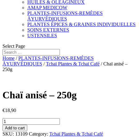
HUILES & OLÉAGINEUX
AMAP MEDICOW
PLANTES-INFUSIONS-REMÈDES
ĀYURVÉDIQUES
PLANTES ÉPICES & GRAINES INDIVIDUELLES
SOINS EXTERNES
USTENSILES
Select Page
Home
/
PLANTES-INFUSIONS-REMÈDES
ĀYURVÉDIQUES
/
Tchaï Plantes & Tchaï Café
/ Chaï anisé –
250g
Chaï anisé – 250g
€
18,90
Chaï
anisé
Add to cart
-
SKU:
13109
Category:
Tchaï Plantes & Tchaï Café
250g