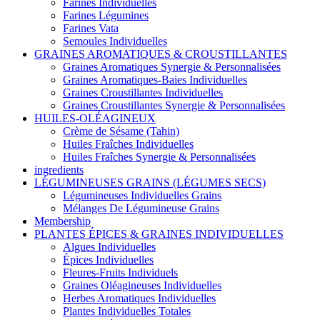
Farines Individuelles
Farines Légumines
Farines Vata
Semoules Individuelles
GRAINES AROMATIQUES & CROUSTILLANTES
Graines Aromatiques Synergie & Personnalisées
Graines Aromatiques-Baies Individuelles
Graines Croustillantes Individuelles
Graines Croustillantes Synergie & Personnalisées
HUILES-OLÉAGINEUX
Crème de Sésame (Tahin)
Huiles Fraîches Individuelles
Huiles Fraîches Synergie & Personnalisées
ingredients
LÉGUMINEUSES GRAINS (LÉGUMES SECS)
Légumineuses Individuelles Grains
Mélanges De Légumineuse Grains
Membership
PLANTES ÉPICES & GRAINES INDIVIDUELLES
Algues Individuelles
Épices Individuelles
Fleures-Fruits Individuels
Graines Oléagineuses Individuelles
Herbes Aromatiques Individuelles
Plantes Individuelles Totales