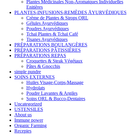
Plantes Médicinales Non-Aromatques Individuelles
Enitières
PLANTES-INFUSIONS-REMÈDES ĀYURVÉDIQUES
Crème de Plantes & Sirops ORL
Gélules Ayurvédiques
Poudres Ayurvédiques
Tchaï Plantes & Tchaï Café
Tisanes Ayurvédiques
PRÉPARATIONS BOULANGÈRES
PRÉPARATIONS PÂTISSIÈRES
PRÉPARATIONS REPAS
Croquettes & Steak Végétaux
Pâtes & Gnocchis
simple pundre
SOINS EXTERNES
Huiles Visage-Corps-Massage
Hydrolats
Poudre Lavantes & Argiles
Soins ORL & Bucco-Dentaires
Uncategorized
USTENSILES
About us
Immune power
Organic Farming
Recepies