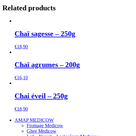
quantity
Related products
Chaï sagesse – 250g
€
18,90
Chaï agrumes – 200g
€
16,10
Chai éveil – 250g
€
18,90
AMAP MEDICOW
Fromage Medicow
Ghee Medicow