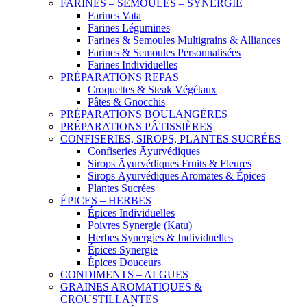
FARINES – SEMOULES – SYNERGIE
Farines Vata
Farines Légumines
Farines & Semoules Multigrains & Alliances
Farines & Semoules Personnalisées
Farines Individuelles
PRÉPARATIONS REPAS
Croquettes & Steak Végétaux
Pâtes & Gnocchis
PRÉPARATIONS BOULANGÈRES
PRÉPARATIONS PÂTISSIÈRES
CONFISERIES, SIROPS, PLANTES SUCRÉES
Confiseries Āyurvédiques
Sirops Āyurvédiques Fruits & Fleures
Sirops Āyurvédiques Aromates & Épices
Plantes Sucrées
ÉPICES – HERBES
Épices Individuelles
Poivres Synergie (Katu)
Herbes Synergies & Individuelles
Épices Synergie
Épices Douceurs
CONDIMENTS – ALGUES
GRAINES AROMATIQUES &
CROUSTILLANTES