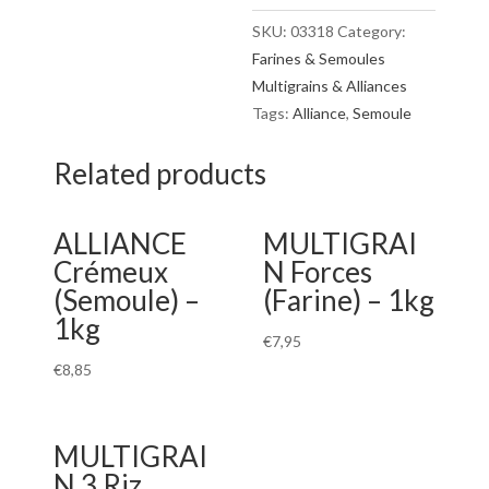
quantity
SKU:
03318
Category:
Farines & Semoules
Multigrains & Alliances
Tags:
Alliance
,
Semoule
Related products
ALLIANCE
MULTIGRAI
Crémeux
N Forces
(Semoule) –
(Farine) – 1kg
1kg
€
7,95
€
8,85
MULTIGRAI
N 3 Riz