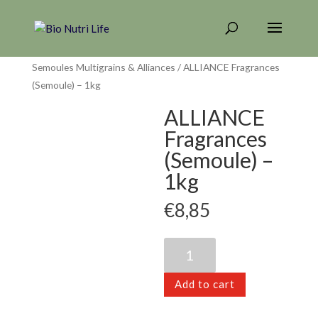
Home
/
FARINES - SEMOULES - SYNERGIE
/
Farines &
Semoules Multigrains & Alliances
/ ALLIANCE Fragrances
(Semoule) – 1kg
ALLIANCE
Fragrances
(Semoule) –
1kg
€
8,85
ALLIANCE
Fragrances
(Semoule)
Add to cart
-
1kg