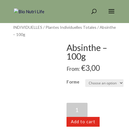
Home
/
PLANTES ÉPICES & GRAINES
INDIVIDUELLES
/
Plantes Individuelles Totales
/ Absinthe
– 100g
Absinthe –
100g
€
3,00
From:
Forme
Absinthe
-
100g
Add to cart
quantity