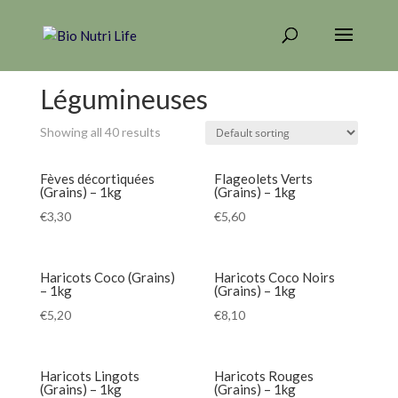
Home
/ Products tagged “Légumineuses”
Légumineuses
Showing all 40 results
Fèves décortiquées
Flageolets Verts
(Grains) – 1kg
(Grains) – 1kg
€
3,30
€
5,60
Haricots Coco (Grains)
Haricots Coco Noirs
– 1kg
(Grains) – 1kg
€
5,20
€
8,10
Haricots Lingots
Haricots Rouges
(Grains) – 1kg
(Grains) – 1kg