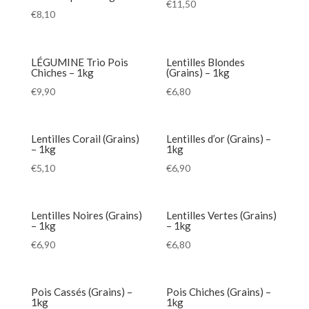
€
11,50
€
8,10
LÉGUMINE Trio Pois
Lentilles Blondes
Chiches – 1kg
(Grains) – 1kg
€
9,90
€
6,80
Lentilles Corail (Grains)
Lentilles d’or (Grains) –
– 1kg
1kg
€
5,10
€
6,90
Lentilles Noires (Grains)
Lentilles Vertes (Grains)
– 1kg
– 1kg
€
6,90
€
6,80
Pois Cassés (Grains) –
Pois Chiches (Grains) –
1kg
1kg