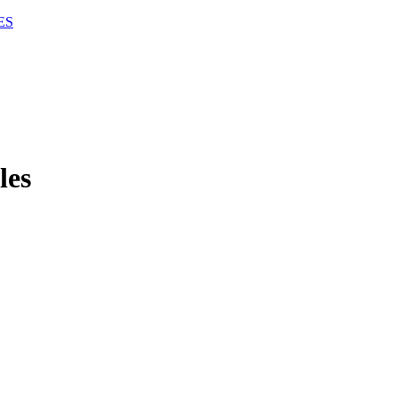
ES
les