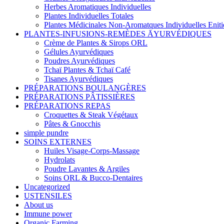
Herbes Aromatiques Individuelles
Plantes Individuelles Totales
Plantes Médicinales Non-Aromatques Individuelles Eniti
PLANTES-INFUSIONS-REMÈDES ĀYURVÉDIQUES
Crème de Plantes & Sirops ORL
Gélules Ayurvédiques
Poudres Ayurvédiques
Tchaï Plantes & Tchaï Café
Tisanes Ayurvédiques
PRÉPARATIONS BOULANGÈRES
PRÉPARATIONS PÂTISSIÈRES
PRÉPARATIONS REPAS
Croquettes & Steak Végétaux
Pâtes & Gnocchis
simple pundre
SOINS EXTERNES
Huiles Visage-Corps-Massage
Hydrolats
Poudre Lavantes & Argiles
Soins ORL & Bucco-Dentaires
Uncategorized
USTENSILES
About us
Immune power
Organic Farming