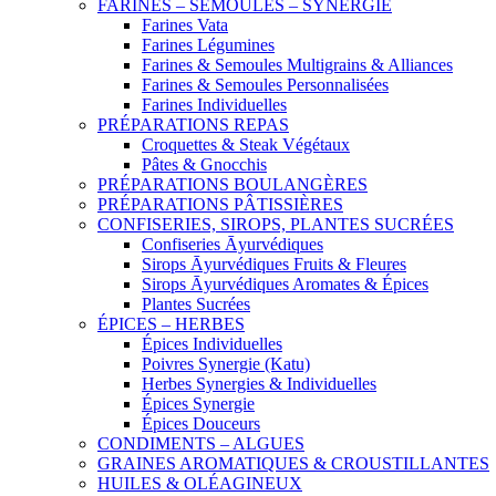
FARINES – SEMOULES – SYNERGIE
Farines Vata
Farines Légumines
Farines & Semoules Multigrains & Alliances
Farines & Semoules Personnalisées
Farines Individuelles
PRÉPARATIONS REPAS
Croquettes & Steak Végétaux
Pâtes & Gnocchis
PRÉPARATIONS BOULANGÈRES
PRÉPARATIONS PÂTISSIÈRES
CONFISERIES, SIROPS, PLANTES SUCRÉES
Confiseries Āyurvédiques
Sirops Āyurvédiques Fruits & Fleures
Sirops Āyurvédiques Aromates & Épices
Plantes Sucrées
ÉPICES – HERBES
Épices Individuelles
Poivres Synergie (Katu)
Herbes Synergies & Individuelles
Épices Synergie
Épices Douceurs
CONDIMENTS – ALGUES
GRAINES AROMATIQUES & CROUSTILLANTES
HUILES & OLÉAGINEUX