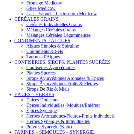
Fromage Medicow
Ghee Medicow
Lait – Yaourt – Lactosérum Medicow
CÉRÉALES GRAINS
Céréales Individuelles Grains
Mélanges Céréales Grains
Mélanges Céréales-Légumineuses
CONDIMENTS – ALGUES
Algues Simples & Spiruline
Condiments & Sels
Tartares d’Algues
CONFISERIES, SIROPS, PLANTES SUCRÉES
Confiseries Āyurvédiques
Plantes Sucrées
Sirops Āyurvédiques Aromates & Épices
Sirops Āyurvédiques Fruits & Fleures
Sirops De Riz & Miels
ÉPICES – HERBES
Épices Douceurs
Épices Individuelles (Moulues/Enières)
Épices Synergie
Herbes Aromatiques-Fleures-Fruits Individuels
Herbes Synergies & Individuelles
Poivres Synergie (Katu)
FARINES – SEMOULES – SYNERGIE