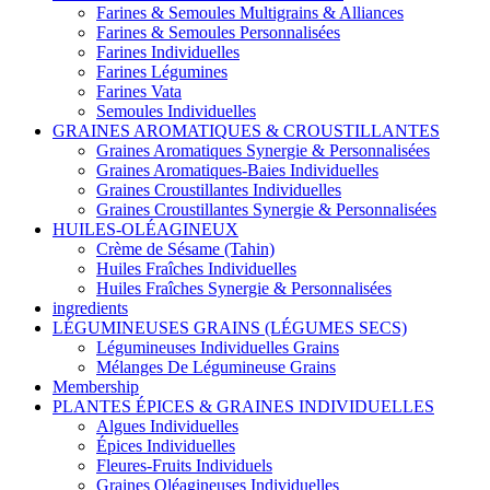
Farines & Semoules Multigrains & Alliances
Farines & Semoules Personnalisées
Farines Individuelles
Farines Légumines
Farines Vata
Semoules Individuelles
GRAINES AROMATIQUES & CROUSTILLANTES
Graines Aromatiques Synergie & Personnalisées
Graines Aromatiques-Baies Individuelles
Graines Croustillantes Individuelles
Graines Croustillantes Synergie & Personnalisées
HUILES-OLÉAGINEUX
Crème de Sésame (Tahin)
Huiles Fraîches Individuelles
Huiles Fraîches Synergie & Personnalisées
ingredients
LÉGUMINEUSES GRAINS (LÉGUMES SECS)
Légumineuses Individuelles Grains
Mélanges De Légumineuse Grains
Membership
PLANTES ÉPICES & GRAINES INDIVIDUELLES
Algues Individuelles
Épices Individuelles
Fleures-Fruits Individuels
Graines Oléagineuses Individuelles